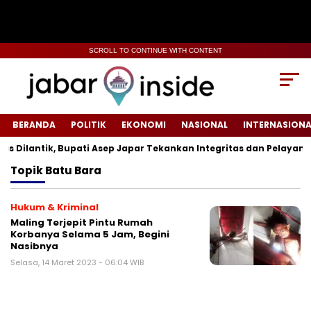
SCROLL TO CONTINUE WITH CONTENT
BERANDA
POLITIK
EKONOMI
NASIONAL
INTERNASIONA
Dilantik, Bupati Asep Japar Tekankan Integritas dan Pelayanan P
Topik
Batu Bara
Hukum & Kriminal
Maling Terjepit Pintu Rumah
Korbanya Selama 5 Jam, Begini
Nasibnya
Selasa, 14 Maret 2023 - 06:04 WIB