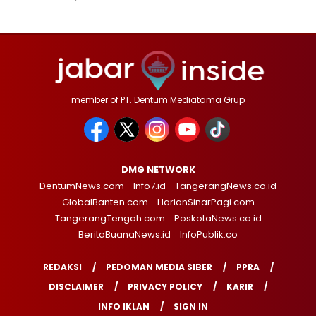
member of PT. Dentum Mediatama Grup
DMG NETWORK
DentumNews.com
Info7.id
TangerangNews.co.id
GlobalBanten.com
HarianSinarPagi.com
TangerangTengah.com
PoskotaNews.co.id
BeritaBuanaNews.id
InfoPublik.co
REDAKSI
PEDOMAN MEDIA SIBER
PPRA
DISCLAIMER
PRIVACY POLICY
KARIR
INFO IKLAN
SIGN IN