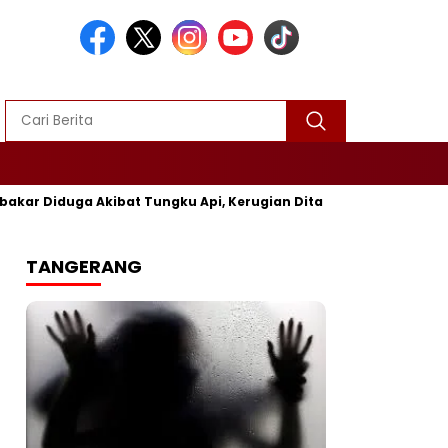
Diduga Akibat Tungku Api, Kerugian Ditaksir Rp25 Juta
Po
TANGERANG