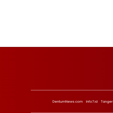
DentumNews.com
Info7.id
Tanger