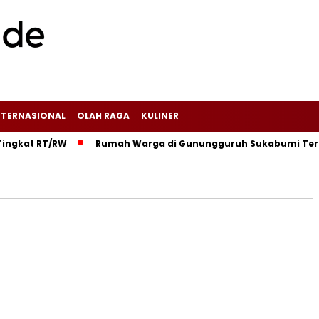
NTERNASIONAL
OLAH RAGA
KULINER
kat RT/RW‎
‎Rumah Warga di Gunungguruh Sukabumi Terbakar 