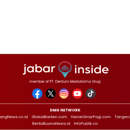
member of PT. Dentum Mediatama Grup
DMG NETWORK
angNews.co.id
GlobalBanten.com
HarianSinarPagi.com
Tanger
BeritaBuanaNews.id
InfoPublik.co