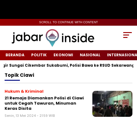
SCROLL TO CONTINUE WITH CONTENT
BERANDA
POLITIK
EKONOMI
NASIONAL
INTERNASIONA
r Sungai Cikembar Sukabumi, Polisi Bawa ke RSUD Sekarwangi‎
Topik
Ciawi
Hukum & Kriminal
21 Remaja Diamankan Polisi di Ciawi
untuk Cegah Tawuran, Minuman
Keras Disita
Senin, 13 Mei 2024 - 21:59 WIB