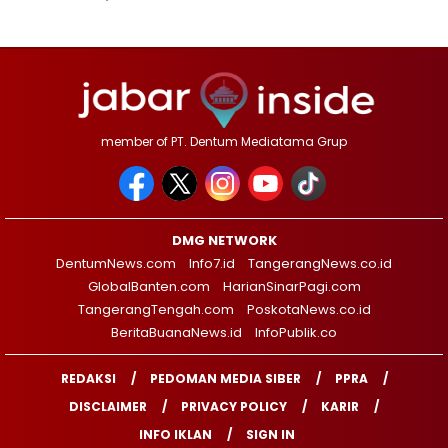
member of PT. Dentum Mediatama Grup
DMG NETWORK
DentumNews.com
Info7.id
TangerangNews.co.id
GlobalBanten.com
HarianSinarPagi.com
TangerangTengah.com
PoskotaNews.co.id
BeritaBuanaNews.id
InfoPublik.co
REDAKSI
PEDOMAN MEDIA SIBER
PPRA
DISCLAIMER
PRIVACY POLICY
KARIR
INFO IKLAN
SIGN IN