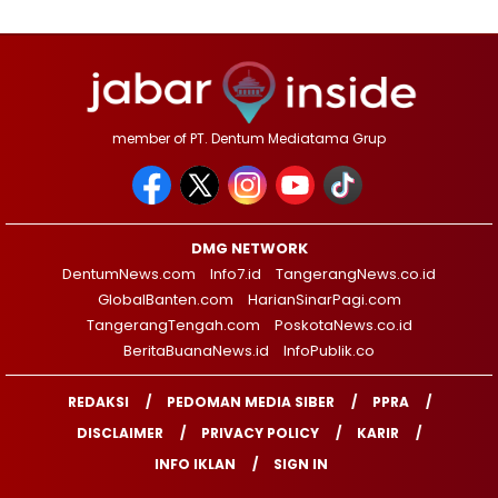
member of PT. Dentum Mediatama Grup
DMG NETWORK
DentumNews.com
Info7.id
TangerangNews.co.id
GlobalBanten.com
HarianSinarPagi.com
TangerangTengah.com
PoskotaNews.co.id
BeritaBuanaNews.id
InfoPublik.co
REDAKSI
PEDOMAN MEDIA SIBER
PPRA
DISCLAIMER
PRIVACY POLICY
KARIR
INFO IKLAN
SIGN IN