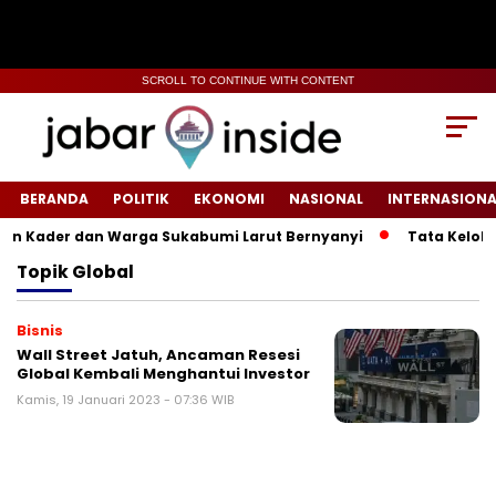
SCROLL TO CONTINUE WITH CONTENT
BERANDA
POLITIK
EKONOMI
NASIONAL
INTERNASIONA
 Kader dan Warga Sukabumi Larut Bernyanyi
Tata Kelola H
Topik
Global
Bisnis
Wall Street Jatuh, Ancaman Resesi
Global Kembali Menghantui Investor
Kamis, 19 Januari 2023 - 07:36 WIB