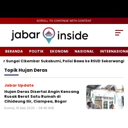
SCROLL TO CONTINUE WITH CONTENT
BERANDA
POLITIK
EKONOMI
NASIONAL
INTERNASIONA
 Sungai Cikembar Sukabumi, Polisi Bawa ke RSUD Sekarwangi‎
Topik
Hujan Deras
Jabar Update
Hujan Deras Disertai Angin Kencang
Rusak Berat Satu Rumah di
Cihideung Ilir, Ciampea, Bogor
Kamis, 15 Mei 2025 - 08:49 WIB