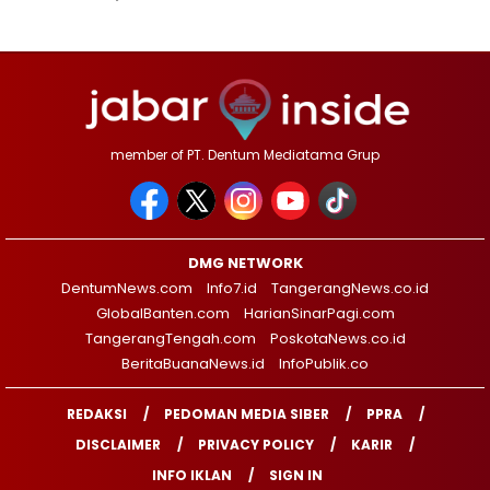
member of PT. Dentum Mediatama Grup
DMG NETWORK
DentumNews.com
Info7.id
TangerangNews.co.id
GlobalBanten.com
HarianSinarPagi.com
TangerangTengah.com
PoskotaNews.co.id
BeritaBuanaNews.id
InfoPublik.co
REDAKSI
PEDOMAN MEDIA SIBER
PPRA
DISCLAIMER
PRIVACY POLICY
KARIR
INFO IKLAN
SIGN IN