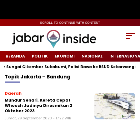
SCROLL TO CONTINUE WITH CONTENT
BERANDA
POLITIK
EKONOMI
NASIONAL
INTERNASIONA
Sungai Cikembar Sukabumi, Polisi Bawa ke RSUD Sekarwangi‎
Topik
Jakarta – Bandung
Daerah
Mundur Sehari, Kereta Cepat
Whoosh Jadinya Diresmikan 2
Oktober 2023
Jumat, 29 September 2023 - 17:22 WIB