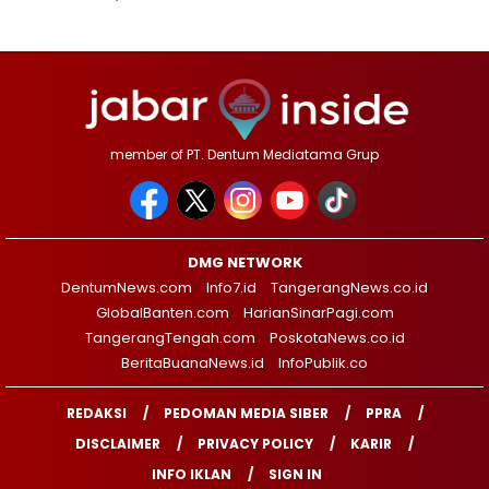
member of PT. Dentum Mediatama Grup
DMG NETWORK
DentumNews.com
Info7.id
TangerangNews.co.id
GlobalBanten.com
HarianSinarPagi.com
TangerangTengah.com
PoskotaNews.co.id
BeritaBuanaNews.id
InfoPublik.co
REDAKSI
PEDOMAN MEDIA SIBER
PPRA
DISCLAIMER
PRIVACY POLICY
KARIR
INFO IKLAN
SIGN IN