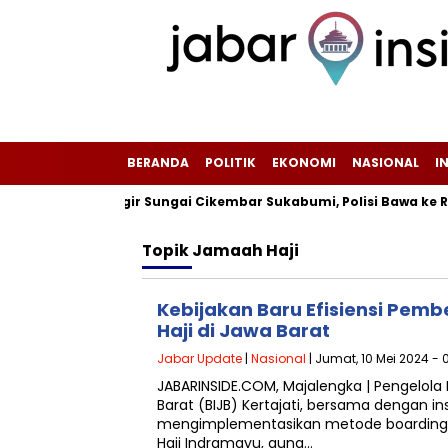
BERANDA
POLITIK
EKONOMI
NASIONAL
I
ukan di Pinggir Sungai Cikembar Sukabumi, Polisi Bawa ke RSUD
Topik
Jamaah Haji
Kebijakan Baru Efisiensi Pe
Haji di Jawa Barat
Jabar Update
|
Nasional
| Jumat, 10 Mei 2024 - 
JABARINSIDE.COM, Majalengka | Pengelola
Barat (BIJB) Kertajati, bersama dengan ins
mengimplementasikan metode boarding 
Haji Indramayu, guna…