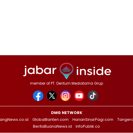
member of PT. Dentum Mediatama Grup
DMG NETWORK
angNews.co.id
GlobalBanten.com
HarianSinarPagi.com
Tanger
BeritaBuanaNews.id
InfoPublik.co