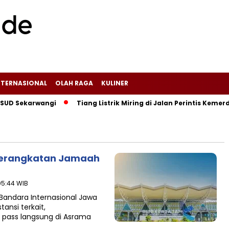
NTERNASIONAL
OLAH RAGA
KULINER
 Sekarwangi‎
Tiang Listrik Miring di Jalan Perintis Kemerd
mberangkatan Jamaah
05:44 WIB
 Bandara Internasional Jawa
tansi terkait,
pass langsung di Asrama