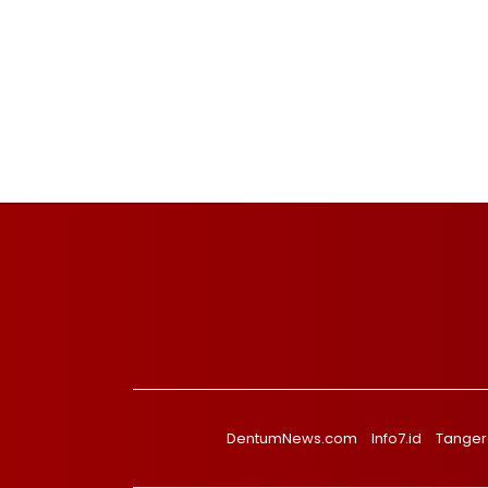
DentumNews.com
Info7.id
Tanger