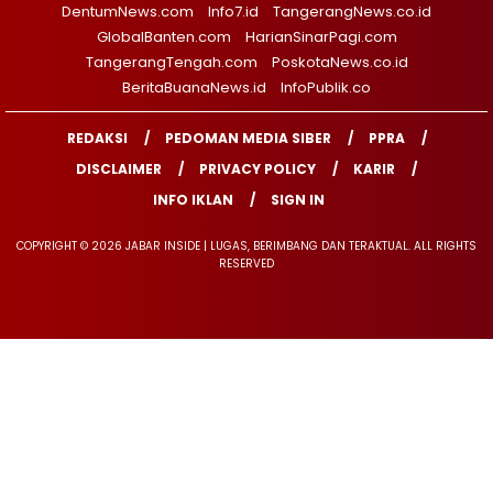
DentumNews.com
Info7.id
TangerangNews.co.id
GlobalBanten.com
HarianSinarPagi.com
TangerangTengah.com
PoskotaNews.co.id
BeritaBuanaNews.id
InfoPublik.co
REDAKSI
PEDOMAN MEDIA SIBER
PPRA
DISCLAIMER
PRIVACY POLICY
KARIR
INFO IKLAN
SIGN IN
COPYRIGHT © 2026 JABAR INSIDE | LUGAS, BERIMBANG DAN TERAKTUAL. ALL RIGHTS
RESERVED