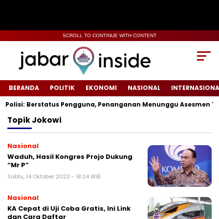
SCROLL TO CONTINUE WITH CONTENT
BERANDA
POLITIK
EKONOMI
NASIONAL
INTERNASIONA
, Polisi: Berstatus Pengguna, Penanganan Menunggu Asesmen Te
Topik
Jokowi
Nasional
Waduh, Hasil Kongres Projo Dukung
“Mr P”
Sabtu, 14 Oktober 2023 - 18:24 WIB
Nasional
KA Cepat di Uji Coba Gratis, Ini Link
dan Cara Daftar