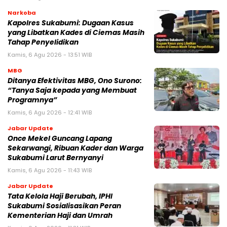
Narkoba
Kapolres Sukabumi: Dugaan Kasus
yang Libatkan Kades di Ciemas Masih
Tahap Penyelidikan
Kamis, 6 Agu 2026 - 13:51 WIB
MBG
‎Ditanya Efektivitas MBG, Ono Surono:
“Tanya Saja kepada yang Membuat
Programnya”‎
Kamis, 6 Agu 2026 - 12:41 WIB
Jabar Update
Once Mekel Guncang Lapang
Sekarwangi, Ribuan Kader dan Warga
Sukabumi Larut Bernyanyi
Kamis, 6 Agu 2026 - 11:43 WIB
Jabar Update
Tata Kelola Haji Berubah, IPHI
Sukabumi Sosialisasikan Peran
Kementerian Haji dan Umrah