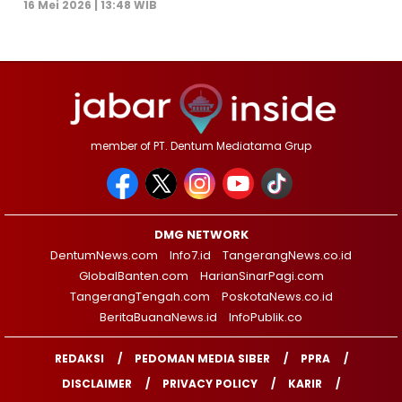
16 Mei 2026 | 13:48 WIB
member of PT. Dentum Mediatama Grup
DMG NETWORK
DentumNews.com
Info7.id
TangerangNews.co.id
GlobalBanten.com
HarianSinarPagi.com
TangerangTengah.com
PoskotaNews.co.id
BeritaBuanaNews.id
InfoPublik.co
REDAKSI
PEDOMAN MEDIA SIBER
PPRA
DISCLAIMER
PRIVACY POLICY
KARIR