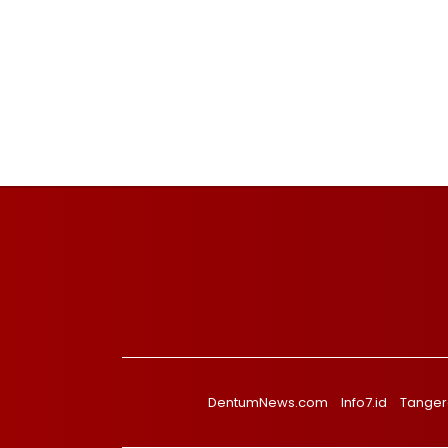
DentumNews.com
Info7.id
Tanger