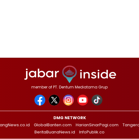
member of PT. Dentum Mediatama Grup
DMG NETWORK
angNews.co.id
GlobalBanten.com
HarianSinarPagi.com
Tanger
BeritaBuanaNews.id
InfoPublik.co