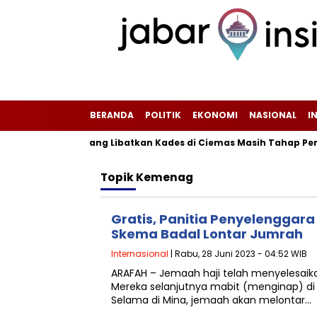
BERANDA
POLITIK
EKONOMI
NASIONAL
I
Dugaan Kasus yang Libatkan Kades di Ciemas Masih Tahap Penye
Topik
Kemenag
Gratis, Panitia Penyelenggara
Skema Badal Lontar Jumrah
Internasional
| Rabu, 28 Juni 2023 - 04:52 WIB
ARAFAH – Jemaah haji telah menyelesaika
Mereka selanjutnya mabit (menginap) di 
Selama di Mina, jemaah akan melontar…