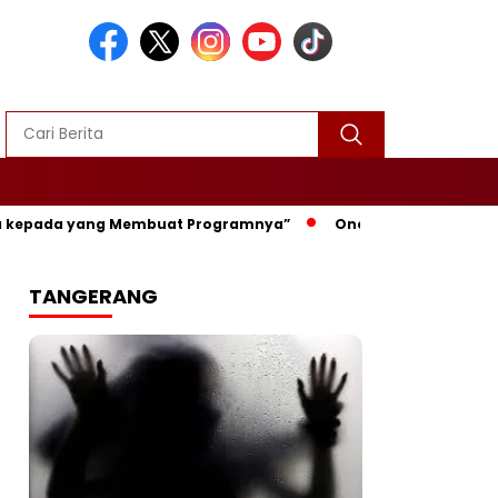
 kepada yang Membuat Programnya”‎
Once Mekel Guncang Lap
TANGERANG