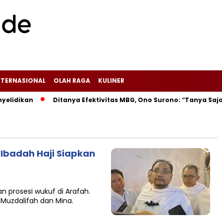
NTERNASIONAL
OLAH RAGA
KULINER
lidikan
‎Ditanya Efektivitas MBG, Ono Surono: “Tanya Saja
 Ibadah Haji Siapkan
n prosesi wukuf di Arafah.
Muzdalifah dan Mina.