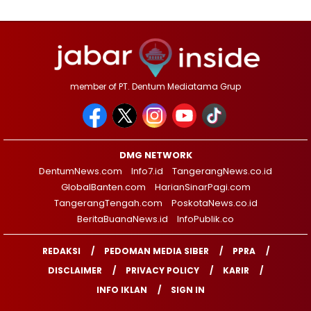
member of PT. Dentum Mediatama Grup
DMG NETWORK
DentumNews.com
Info7.id
TangerangNews.co.id
GlobalBanten.com
HarianSinarPagi.com
TangerangTengah.com
PoskotaNews.co.id
BeritaBuanaNews.id
InfoPublik.co
REDAKSI
PEDOMAN MEDIA SIBER
PPRA
DISCLAIMER
PRIVACY POLICY
KARIR
INFO IKLAN
SIGN IN