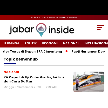
SCROLL TO CONTINUE WITH CONTENT
BERANDA
POLITIK
EKONOMI
NASIONAL
INTERNASIONA
or Tewas di Depan TPA Cimenteng
Paoji Nurjaman Dorong P
Topik
Kemenhub
Nasional
KA Cepat di Uji Coba Gratis, Ini Link
dan Cara Daftar
Minggu, 17 September 2023 - 07:29 WIB