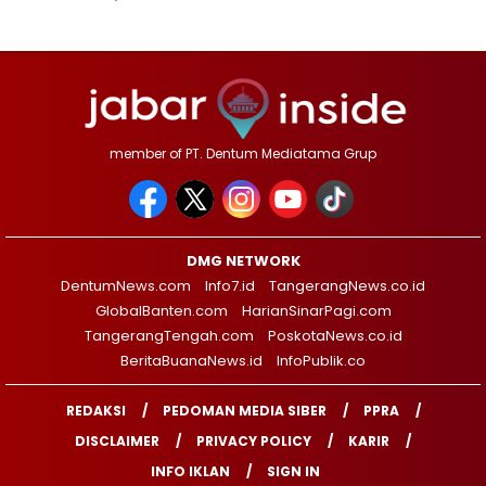
member of PT. Dentum Mediatama Grup
DMG NETWORK
DentumNews.com
Info7.id
TangerangNews.co.id
GlobalBanten.com
HarianSinarPagi.com
TangerangTengah.com
PoskotaNews.co.id
BeritaBuanaNews.id
InfoPublik.co
REDAKSI
PEDOMAN MEDIA SIBER
PPRA
DISCLAIMER
PRIVACY POLICY
KARIR
INFO IKLAN
SIGN IN