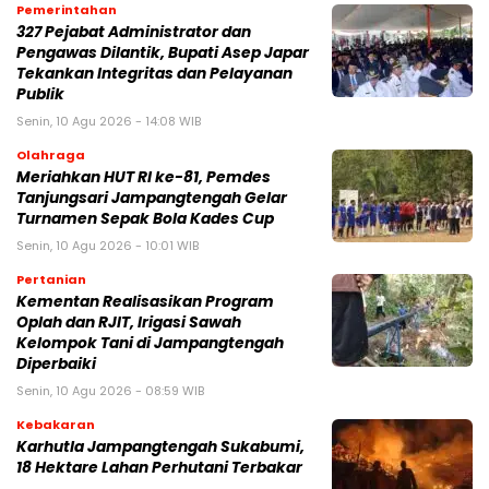
Pemerintahan
327 Pejabat Administrator dan
Pengawas Dilantik, Bupati Asep Japar
Tekankan Integritas dan Pelayanan
Publik
Senin, 10 Agu 2026 - 14:08 WIB
Olahraga
Meriahkan HUT RI ke-81, Pemdes
Tanjungsari Jampangtengah Gelar
Turnamen Sepak Bola Kades Cup
Senin, 10 Agu 2026 - 10:01 WIB
Pertanian
Kementan Realisasikan Program
Oplah dan RJIT, Irigasi Sawah
Kelompok Tani di Jampangtengah
Diperbaiki
Senin, 10 Agu 2026 - 08:59 WIB
Kebakaran
‎Karhutla Jampangtengah Sukabumi,
18 Hektare Lahan Perhutani Terbakar