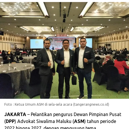
Foto : Ketua Umum ASM di sela-sela acara (tangerangnews.co.id)
JAKARTA
– Pelantikan pengurus Dewan Pimpinan Pusat
(
DPP
) Advokat Siwalima Maluku (
ASM
) tahun periode
2022 hingga 2027. dengan mengusung tema