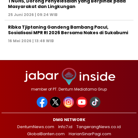
TNGHS, Dorong Penyelesaian yang Berpihak pada
Masyarakat dan Lingkungan‎
25 Juni 2026 | 09:24 WIB
Ribka Tjiptaning Gandeng Bambang Pacul,
Sosialisasi MPR RI 2026 Bersama Nakes di Sukabumi
16 Mei 2026 | 13:48 WIB
member of PT. Dentum Mediatama Grup
DMG NETWORK
DentumNews.com
Info7.id
TangerangNews.co.id
GlobalBanten.com
HarianSinarPagi.com