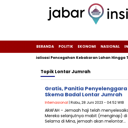
BERANDA
POLITIK
EKONOMI
NASIONAL
I
ntensifkan Sosialisasi Pencegahan Kebakaran Lahan Hingga Ting
Topik
Lontar Jumrah
Gratis, Panitia Penyelenggara
Skema Badal Lontar Jumrah
Internasional
| Rabu, 28 Juni 2023 - 04:52 WIB
ARAFAH – Jemaah haji telah menyelesaika
Mereka selanjutnya mabit (menginap) di 
Selama di Mina, jemaah akan melontar…