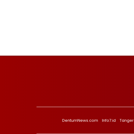
DentumNews.com
Info7.id
Tanger