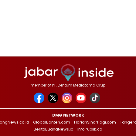
member of PT. Dentum Mediatama Grup
DMG NETWORK
angNews.co.id
GlobalBanten.com
HarianSinarPagi.com
Tanger
BeritaBuanaNews.id
InfoPublik.co