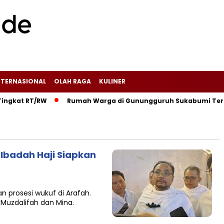
NTERNASIONAL
OLAH RAGA
KULINER
kat RT/RW‎
‎Rumah Warga di Gunungguruh Sukabumi Terbakar 
 Ibadah Haji Siapkan
n prosesi wukuf di Arafah.
Muzdalifah dan Mina.