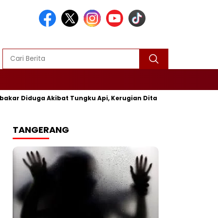
Diduga Akibat Tungku Api, Kerugian Ditaksir Rp25 Juta
Po
TANGERANG