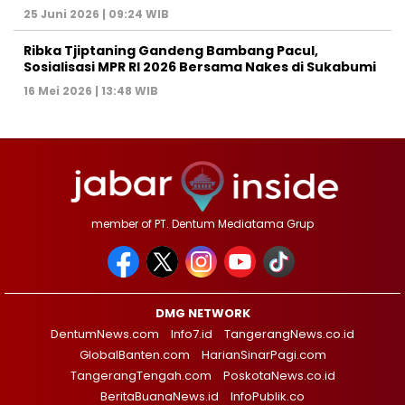
25 Juni 2026 | 09:24 WIB
Ribka Tjiptaning Gandeng Bambang Pacul,
Sosialisasi MPR RI 2026 Bersama Nakes di Sukabumi
16 Mei 2026 | 13:48 WIB
member of PT. Dentum Mediatama Grup
DMG NETWORK
DentumNews.com
Info7.id
TangerangNews.co.id
GlobalBanten.com
HarianSinarPagi.com
TangerangTengah.com
PoskotaNews.co.id
BeritaBuanaNews.id
InfoPublik.co