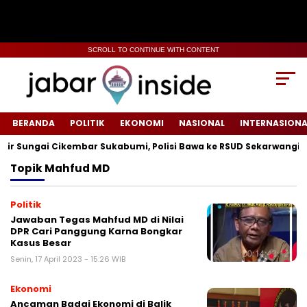
SCROLL TO CONTINUE WITH CONTENT
BERANDA
POLITIK
EKONOMI
NASIONAL
INTERNASIONA
 Sungai Cikembar Sukabumi, Polisi Bawa ke RSUD Sekarwangi‎
Topik
Mahfud MD
Politik
Jawaban Tegas Mahfud MD di Nilai
DPR Cari Panggung Karna Bongkar
Kasus Besar
Senin, 17 April 2023 - 15:26 WIB
Ekonomi
Ancaman Badai Ekonomi di Balik