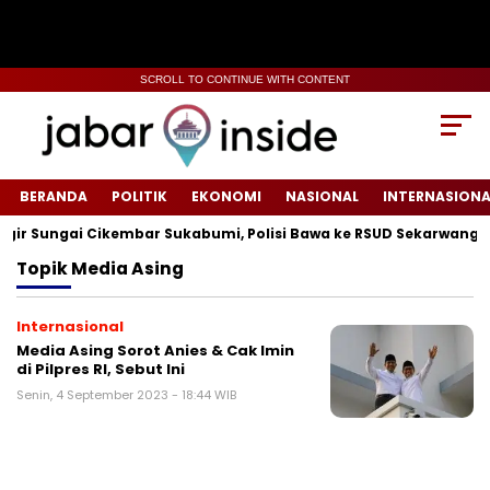
SCROLL TO CONTINUE WITH CONTENT
BERANDA
POLITIK
EKONOMI
NASIONAL
INTERNASIONA
r Sungai Cikembar Sukabumi, Polisi Bawa ke RSUD Sekarwangi‎
Topik
Media Asing
Internasional
Media Asing Sorot Anies & Cak Imin
di Pilpres RI, Sebut Ini
Senin, 4 September 2023 - 18:44 WIB