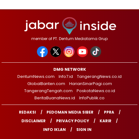
member of PT. Dentum Mediatama Grup
DMG NETWORK
DentumNews.com
Info7.id
TangerangNews.co.id
GlobalBanten.com
HarianSinarPagi.com
TangerangTengah.com
PoskotaNews.co.id
BeritaBuanaNews.id
InfoPublik.co
REDAKSI
PEDOMAN MEDIA SIBER
PPRA
DISCLAIMER
PRIVACY POLICY
KARIR
INFO IKLAN
SIGN IN