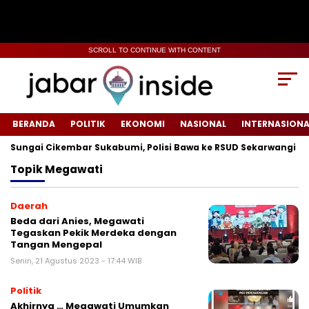
SCROLL TO CONTINUE WITH CONTENT
BERANDA
POLITIK
EKONOMI
NASIONAL
INTERNASIONA
Sungai Cikembar Sukabumi, Polisi Bawa ke RSUD Sekarwangi‎
Topik
Megawati
Daerah
Beda dari Anies, Megawati
Tegaskan Pekik Merdeka dengan
Tangan Mengepal
Senin, 21 Agustus 2023 - 17:44 WIB
Politik
Akhirnya … Megawati Umumkan