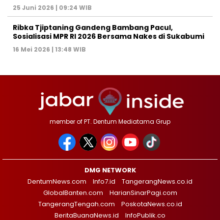
25 Juni 2026 | 09:24 WIB
Ribka Tjiptaning Gandeng Bambang Pacul,
Sosialisasi MPR RI 2026 Bersama Nakes di Sukabumi
16 Mei 2026 | 13:48 WIB
member of PT. Dentum Mediatama Grup
DMG NETWORK
DentumNews.com
Info7.id
TangerangNews.co.id
GlobalBanten.com
HarianSinarPagi.com
TangerangTengah.com
PoskotaNews.co.id
BeritaBuanaNews.id
InfoPublik.co