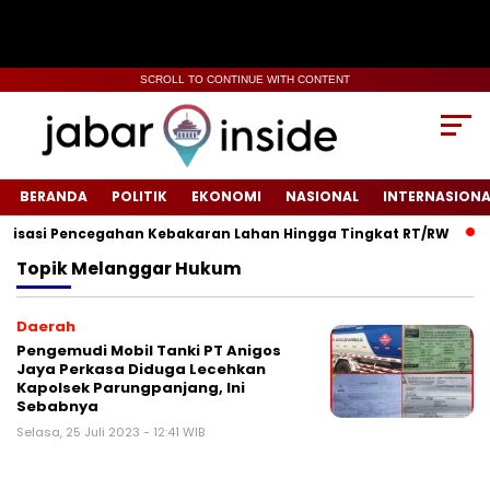
SCROLL TO CONTINUE WITH CONTENT
BERANDA
POLITIK
EKONOMI
NASIONAL
INTERNASIONA
isasi Pencegahan Kebakaran Lahan Hingga Tingkat RT/RW‎
‎R
Topik
Melanggar Hukum
Daerah
Pengemudi Mobil Tanki PT Anigos
Jaya Perkasa Diduga Lecehkan
Kapolsek Parungpanjang, Ini
Sebabnya
Selasa, 25 Juli 2023 - 12:41 WIB