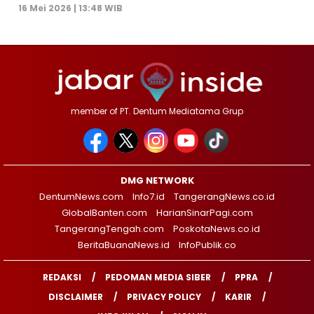
16 Mei 2026 | 13:48 WIB
member of PT. Dentum Mediatama Grup
DMG NETWORK
DentumNews.com
Info7.id
TangerangNews.co.id
GlobalBanten.com
HarianSinarPagi.com
TangerangTengah.com
PoskotaNews.co.id
BeritaBuanaNews.id
InfoPublik.co
REDAKSI
PEDOMAN MEDIA SIBER
PPRA
DISCLAIMER
PRIVACY POLICY
KARIR