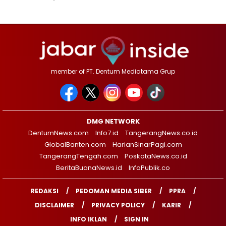
member of PT. Dentum Mediatama Grup
DMG NETWORK
DentumNews.com
Info7.id
TangerangNews.co.id
GlobalBanten.com
HarianSinarPagi.com
TangerangTengah.com
PoskotaNews.co.id
BeritaBuanaNews.id
InfoPublik.co
REDAKSI
PEDOMAN MEDIA SIBER
PPRA
DISCLAIMER
PRIVACY POLICY
KARIR
INFO IKLAN
SIGN IN