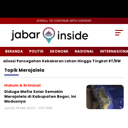
SCROLL TO CONTINUE WITH CONTENT
BERANDA
POLITIK
EKONOMI
NASIONAL
INTERNASIONA
alisasi Pencegahan Kebakaran Lahan Hingga Tingkat RT/RW‎
Topik
Merajalela
Hukum & Kriminal
Diduga Mafia Solar Semakin
Merajalela di Kabupaten Bogor, Ini
Modusnya
Jumat, 19 Mei 2023 - 17:57 WIB