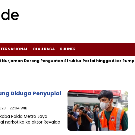
NTERNASIONAL
OLAH RAGA
KULINER
urjaman Dorong Penguatan Struktur Partai hingga Akar Rumput, P
ang Diduga Penyuplai
2023 - 22:04 WIB
rkoba Polda Metro Jaya
 narkotika ke aktor Revaldo
a…