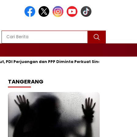
DI Perjuangan dan PPP Diminta Perkuat Sinergi
Turnamen Mi
TANGERANG