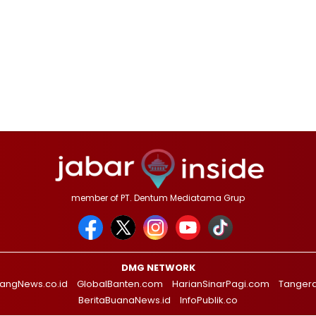
member of PT. Dentum Mediatama Grup
DMG NETWORK
angNews.co.id
GlobalBanten.com
HarianSinarPagi.com
Tanger
BeritaBuanaNews.id
InfoPublik.co