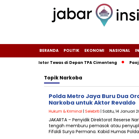
BERANDA
POLITIK
EKONOMI
NASIONAL
I
, Pengendara Motor Tewas di Depan TPA Cimenteng
Paoji N
Topik
Narkoba
Polda Metro Jaya Buru Dua Or
Narkoba untuk Aktor Revaldo
Hukum & Kriminal
|
Selebriti
| Sabtu, 14 Januari 
JAKARTA – Penyidik Direktorat Reserse Na
tengah memburu pemasok atau penyuplai
Fifaldi Surya Permana. Kabid Humas Pold