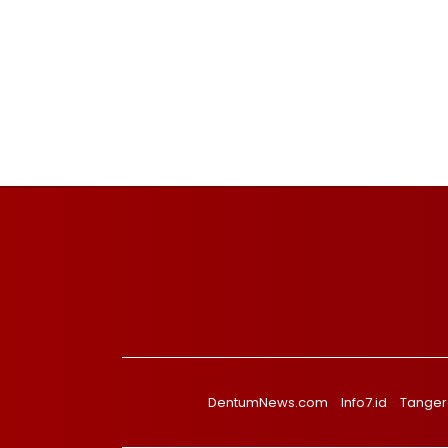
DentumNews.com
Info7.id
Tanger