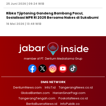
25 Juni 2026 | 09:24 WIB
Ribka Tjiptaning Gandeng Bambang Pacul,
Sosialisasi MPR RI 2026 Bersama Nakes di Sukabumi
16 Mei 2026 | 13:48 WIB
member of PT. Dentum Mediatama Grup
DMG NETWORK
DentumNews.com
Info7.id
TangerangNews.co.id
GlobalBanten.com
HarianSinarPagi.com
TangerangTengah.com
PoskotaNews.co.id
BeritaBuanaNews.id
InfoPublik.co