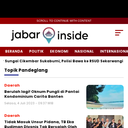
SCROLL TO CONTINUE WITH CONTENT
BERANDA
POLITIK
EKONOMI
NASIONAL
INTERNASIONA
Sungai Cikembar Sukabumi, Polisi Bawa ke RSUD Sekarwangi‎
Topik
Pandeglang
Daerah
Berulah lagi! Oknum Pungli di Pantai
Kondominium Carita Banten
Selasa, 4 Juli 2023 - 09:37 WIB
Daerah
Tidak Masuk Unsur Pidana, TB Eka
Budiman Divonis Tak Bersalah Oleh