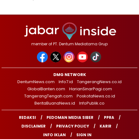
member of PT. Dentum Mediatama Grup
DMG NETWORK
DentumNews.com
Info7.id
TangerangNews.co.id
GlobalBanten.com
HarianSinarPagi.com
TangerangTengah.com
PoskotaNews.co.id
BeritaBuanaNews.id
InfoPublik.co
REDAKSI
PEDOMAN MEDIA SIBER
PPRA
DISCLAIMER
PRIVACY POLICY
KARIR
INFO IKLAN
SIGN IN