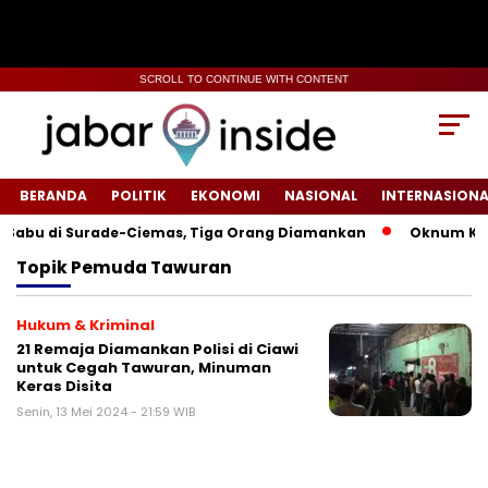
SCROLL TO CONTINUE WITH CONTENT
BERANDA
POLITIK
EKONOMI
NASIONAL
INTERNASIONA
abu di Surade-Ciemas, Tiga Orang Diamankan
Oknum Kades 
Topik
Pemuda Tawuran
Hukum & Kriminal
21 Remaja Diamankan Polisi di Ciawi
untuk Cegah Tawuran, Minuman
Keras Disita
Senin, 13 Mei 2024 - 21:59 WIB