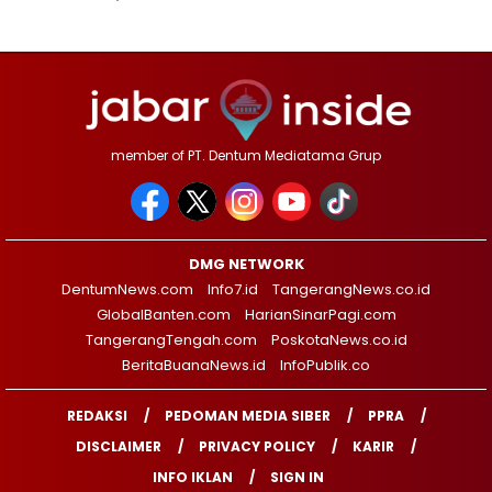
member of PT. Dentum Mediatama Grup
DMG NETWORK
DentumNews.com
Info7.id
TangerangNews.co.id
GlobalBanten.com
HarianSinarPagi.com
TangerangTengah.com
PoskotaNews.co.id
BeritaBuanaNews.id
InfoPublik.co
REDAKSI
PEDOMAN MEDIA SIBER
PPRA
DISCLAIMER
PRIVACY POLICY
KARIR
INFO IKLAN
SIGN IN