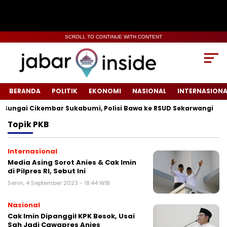
SCROLL TO CONTINUE WITH CONTENT
BERANDA
POLITIK
EKONOMI
NASIONAL
INTERNASIONA
ungai Cikembar Sukabumi, Polisi Bawa ke RSUD Sekarwangi‎
Topik
PKB
Internasional
Media Asing Sorot Anies & Cak Imin
di Pilpres RI, Sebut Ini
Senin, 4 September 2023 - 18:44 WIB
Nasional
Cak Imin Dipanggil KPK Besok, Usai
Sah Jadi Cawapres Anies