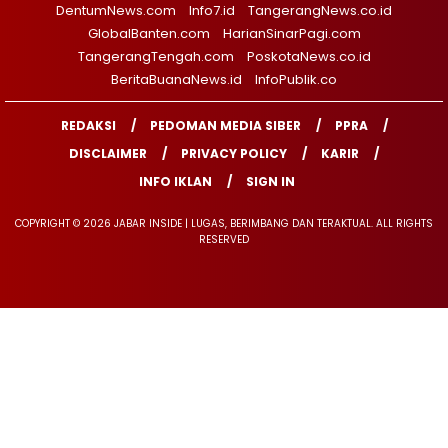
DentumNews.com
Info7.id
TangerangNews.co.id
GlobalBanten.com
HarianSinarPagi.com
TangerangTengah.com
PoskotaNews.co.id
BeritaBuanaNews.id
InfoPublik.co
REDAKSI
PEDOMAN MEDIA SIBER
PPRA
DISCLAIMER
PRIVACY POLICY
KARIR
INFO IKLAN
SIGN IN
COPYRIGHT © 2026 JABAR INSIDE | LUGAS, BERIMBANG DAN TERAKTUAL. ALL RIGHTS
RESERVED