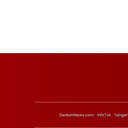
DentumNews.com
Info7.id
Tanger