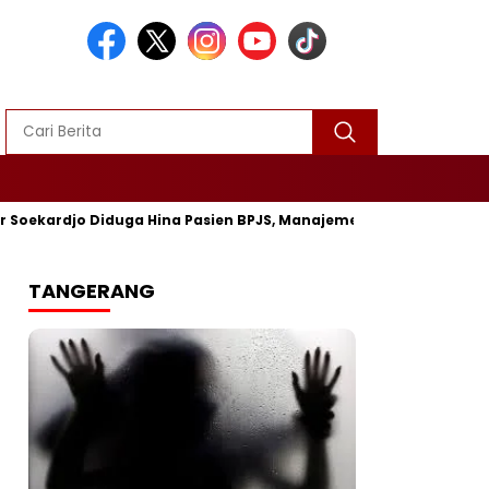
oekardjo Diduga Hina Pasien BPJS, Manajemen Tegaskan Proses P
TANGERANG