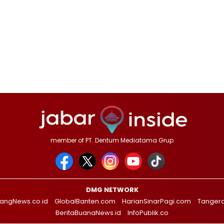
member of PT. Dentum Mediatama Grup
DMG NETWORK
angNews.co.id
GlobalBanten.com
HarianSinarPagi.com
Tanger
BeritaBuanaNews.id
InfoPublik.co