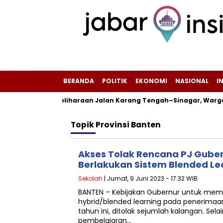
BERANDA
POLITIK
EKONOMI
NASIONAL
I
mi Mulai Pemeliharaan Jalan Karang Tengah–Sinagar, Warga Be
Topik
Provinsi Banten
Akses Tolak Rencana PJ Gube
Berlakukan Sistem Blended Le
Sekolah
| Jumat, 9 Juni 2023 - 17:32 WIB
BANTEN – Kebijakan Gubernur untuk mem
hybrid/blended learning pada penerimaan
tahun ini, ditolak sejumlah kalangan. Selai
pembelajaran…