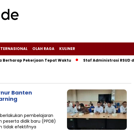
NTERNASIONAL
OLAH RAGA
KULINER
rharap Pekerjaan Tepat Waktu
Staf Administrasi RSUD dr S
rnur Banten
arning
berlakukan pembelajaran
 peserta didik baru (PPDB)
n tidak efektifnya