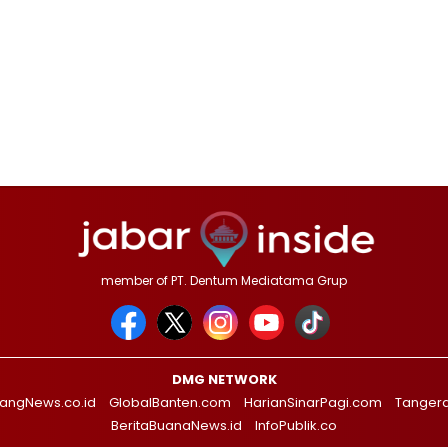
member of PT. Dentum Mediatama Grup
DMG NETWORK
angNews.co.id
GlobalBanten.com
HarianSinarPagi.com
Tanger
BeritaBuanaNews.id
InfoPublik.co