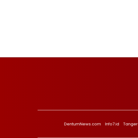
DentumNews.com
Info7.id
Tanger