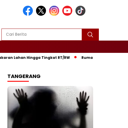
an Lahan Hingga Tingkat RT/RW‎
‎Rumah Warga di Gununggur
TANGERANG