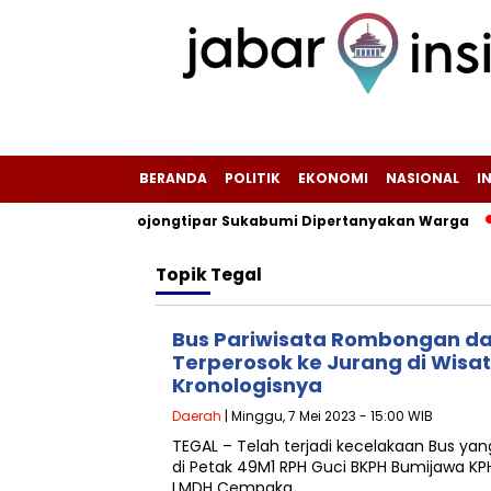
BERANDA
POLITIK
EKONOMI
NASIONAL
I
n Tanjungsari-Bojongtipar Sukabumi Dipertanyakan Warga
‎
Topik
Tegal
Bus Pariwisata Rombongan da
Terperosok ke Jurang di Wisat
Kronologisnya
Daerah
| Minggu, 7 Mei 2023 - 15:00 WIB
TEGAL – Telah terjadi kecelakaan Bus yan
di Petak 49M1 RPH Guci BKPH Bumijawa KP
LMDH Cempaka…