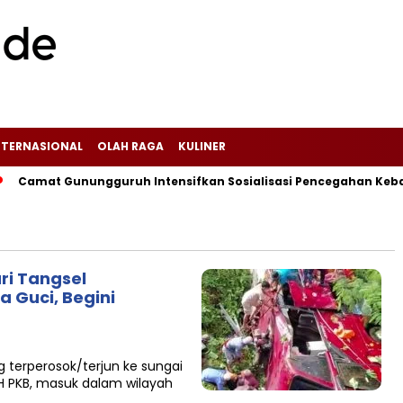
NTERNASIONAL
OLAH RAGA
KULINER
‎Camat Gunungguruh Intensifkan Sosialisasi Pencegahan Kebakar
ri Tangsel
a Guci, Begini
g terperosok/terjun ke sungai
H PKB, masuk dalam wilayah