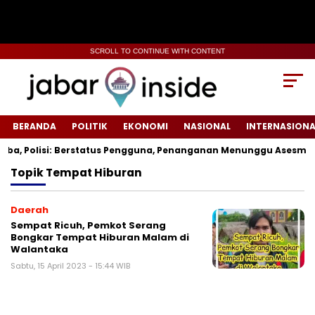
SCROLL TO CONTINUE WITH CONTENT
BERANDA
POLITIK
EKONOMI
NASIONAL
INTERNASIONA
ba, Polisi: Berstatus Pengguna, Penanganan Menunggu Asesmen 
Topik
Tempat Hiburan
Daerah
Sempat Ricuh, Pemkot Serang
Bongkar Tempat Hiburan Malam di
Walantaka
Sabtu, 15 April 2023 - 15:44 WIB