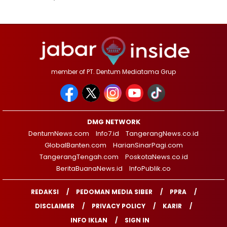
member of PT. Dentum Mediatama Grup
DMG NETWORK
DentumNews.com
Info7.id
TangerangNews.co.id
GlobalBanten.com
HarianSinarPagi.com
TangerangTengah.com
PoskotaNews.co.id
BeritaBuanaNews.id
InfoPublik.co
REDAKSI
PEDOMAN MEDIA SIBER
PPRA
DISCLAIMER
PRIVACY POLICY
KARIR
INFO IKLAN
SIGN IN