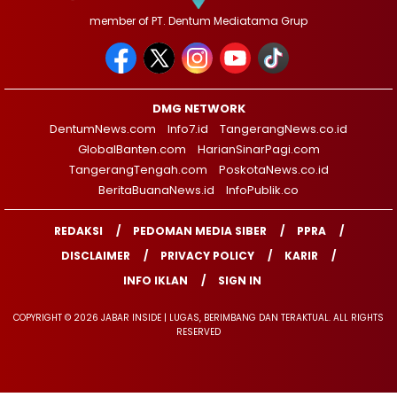
member of PT. Dentum Mediatama Grup
DMG NETWORK
DentumNews.com
Info7.id
TangerangNews.co.id
GlobalBanten.com
HarianSinarPagi.com
TangerangTengah.com
PoskotaNews.co.id
BeritaBuanaNews.id
InfoPublik.co
REDAKSI
PEDOMAN MEDIA SIBER
PPRA
DISCLAIMER
PRIVACY POLICY
KARIR
INFO IKLAN
SIGN IN
COPYRIGHT © 2026 JABAR INSIDE | LUGAS, BERIMBANG DAN TERAKTUAL. ALL RIGHTS
RESERVED