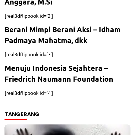
Anggara, M.Si
[real3dflipbook id=’2′]
Berani Mimpi Berani Aksi – Idham
Padmaya Mahatma, dkk
[real3dflipbook id=’3′]
Menuju Indonesia Sejahtera –
Friedrich Naumann Foundation
[real3dflipbook id=’4′]
TANGERANG