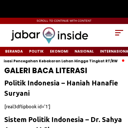
SCROLL TO CONTINUE WITH CONTENT
BERANDA
POLITIK
EKONOMI
NASIONAL
INTERNASIONA
isasi Pencegahan Kebakaran Lahan Hingga Tingkat RT/RW‎
‎R
GALERI BACA LITERASI
Politik Indonesia – Haniah Hanafie
Suryani
[real3dflipbook id=’1′]
Sistem Politik Indonesia – Dr. Sahya