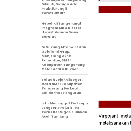
Dikuliti, Diduga Ada
Praktik Pungli
Terstruktur!
Heboh di Tangerang!
Program MBG Disorot
Usai Makanan Siswa
Berulat
Di Dukung Alfamart dan
Goldland Grup,
Menjelang Akhir
Ramadan, SMSI
Kabupaten Tangerang
Gelar Acara Bukber
Telaah Jejak di Bogor:
Cara SMSI Kabupaten
Tangerang Perkuat
Solidaritas Pengurus
Istri Meninggal Tertimpa
Longsor, Prajurit TNI
Terus Bertugas Pulihkan
Virgojanti mel
Aceh Tamiang
melaksanakan b