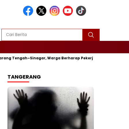
Tengah–Sinagar, Warga Berharap Pekerjaan Tepat Waktu
St
TANGERANG