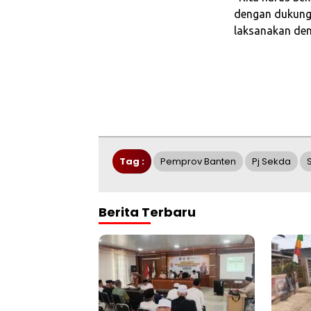
dengan dukunga
laksanakan den
Tag :
Pemprov Banten
Pj Sekda
Berita Terbaru