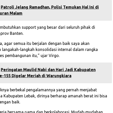
Patroli Jelang Ramadhan, Polisi Temukan Hal Ini di
uran Malam
embutuhkan support yang besar dari seluruh pihak di
prov Banten.
a, agar semua itu berjalan dengan baik saya akan
langakah-langkah konsolidasi internal dalam rangka
s pembangunan itu,” ujar Virgo.
‎Peringatan Maulid Nabi dan Hari Jadi Kabupaten
e-155 Digelar Meriah di Warungkiara
aknya berbekal pengalamannya yang pernah menjabat
da Kabupaten Lebak, dirinya berharap amanah berat ini bisa
engan baik.
ekerja bersama-sama dan berkolaborasi. Mudah-mudahan