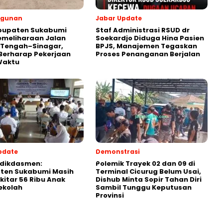
gunan
Jabar Update
abupaten Sukabumi
Staf Administrasi RSUD dr
emeliharaan Jalan
Soekardjo Diduga Hina Pasien
 Tengah–Sinagar,
BPJS, Manajemen Tegaskan
Berharap Pekerjaan
Proses Penanganan Berjalan
Waktu
pdate
Demonstrasi
ikdasmen:
Polemik Trayek 02 dan 09 di
ten Sukabumi Masih
Terminal Cicurug Belum Usai,
ekitar 56 Ribu Anak
Dishub Minta Sopir Tahan Diri
ekolah
Sambil Tunggu Keputusan
Provinsi