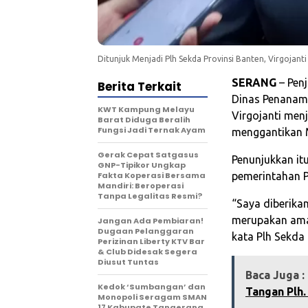
Ditunjuk Menjadi Plh Sekda Provinsi Banten, Virgojanti
SERANG
– Penj
Berita Terkait
Dinas Penanam
KWT Kampung Melayu
Virgojanti menj
Barat Diduga Beralih
Fungsi Jadi Ternak Ayam
menggantikan 
Gerak Cepat Satgasus
Penunjukkan it
GNP-Tipikor Ungkap
Fakta Koperasi Bersama
pemerintahan P
Mandiri: Beroperasi
Tanpa Legalitas Resmi?
“Saya diberikan
merupakan aman
Jangan Ada Pembiaran!
Dugaan Pelanggaran
kata Plh Sekda 
Perizinan Liberty KTV Bar
& Club Didesak Segera
Diusut Tuntas
Baca Juga :
Kedok ‘Sumbangan’ dan
Tangan Plh.
Monopoli Seragam SMAN
17 Kabupate Tangerang