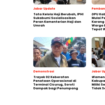
Jabar Update
Pemban
Tata Kelola Haji Berubah, IPHI
‎DPU K
Sukabumi Sosialisasikan
Mulai P
Peran Kementerian Haji dan
Karang
Umrah
Warga 
Tepat 
Demonstrasi
Jabar U
‎Trayek 02 Keberatan
Wamend
Penataan Operasional di
Kabupa
Terminal Cicurug, Soroti
Miliki S
Dampak bagi Penumpang
Tidak S