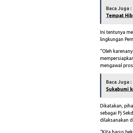
Baca Juga :
Tempat Hib
Ini tentunya m
lingkungan Pem
“Oleh karenany
mempersiapkan 
mengawal prose
Baca Juga :
Sukabumi k
Dikatakan, pih
sebagai Pj Sek
dilaksanakan d
“Kita harus b