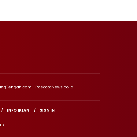
angTengah.com
PoskotaNews.co.id
INFO IKLAN
SIGN IN
VED