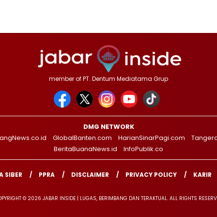
member of PT. Dentum Mediatama Grup
DMG NETWORK
angNews.co.id
GlobalBanten.com
HarianSinarPagi.com
Tanger
BeritaBuanaNews.id
InfoPublik.co
 SIBER
PPRA
DISCLAIMER
PRIVACY POLICY
KARIR
PYRIGHT © 2026 JABAR INSIDE | LUGAS, BERIMBANG DAN TERAKTUAL. ALL RIGHTS RESER