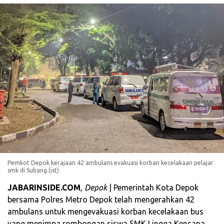
Pemkot Depok kerajaan 42 ambulans evakuasi korban kecelakaan pelajar
smk di Subang.(ist)
JABARINSIDE.COM
,
Depok
| Pemerintah Kota Depok
bersama Polres Metro Depok telah mengerahkan 42
ambulans untuk mengevakuasi korban kecelakaan bus
yang menimpa rombongan siswa SMK Lingga Kencana