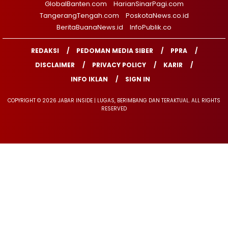
GlobalBanten.com
HarianSinarPagi.com
TangerangTengah.com
PoskotaNews.co.id
BeritaBuanaNews.id
InfoPublik.co
REDAKSI
PEDOMAN MEDIA SIBER
PPRA
DISCLAIMER
PRIVACY POLICY
KARIR
INFO IKLAN
SIGN IN
COPYRIGHT © 2026 JABAR INSIDE | LUGAS, BERIMBANG DAN TERAKTUAL. ALL RIGHTS
RESERVED