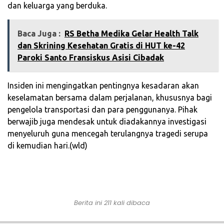
dan keluarga yang berduka.
Baca Juga :
‎RS Betha Medika Gelar Health Talk
dan Skrining Kesehatan Gratis di HUT ke-42
Paroki Santo Fransiskus Asisi Cibadak‎
Insiden ini mengingatkan pentingnya kesadaran akan
keselamatan bersama dalam perjalanan, khususnya bagi
pengelola transportasi dan para penggunanya. Pihak
berwajib juga mendesak untuk diadakannya investigasi
menyeluruh guna mencegah terulangnya tragedi serupa
di kemudian hari.(wld)
Berita ini 211 kali dibaca