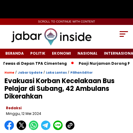
SCROLL TO CONTINUE WITH CONTENT
BERANDA
POLITIK
EKONOMI
NASIONAL
INTERNASIONA
as di Depan TPA Cimenteng
Paoji Nurjaman Dorong Penguata
/
/
/
Home
Jabar Update
Laka Lantas
Pilihan Editor
Evakuasi Korban Kecelakaan Bus
Pelajar di Subang, 42 Ambulans
Dikerahkan
Redaksi
Minggu, 12 Mei 2024