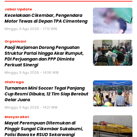
Jabar Update
Kecelakaan Cikembar, Pengendara
Motor Tewas di Depan TPA Cimenteng
Minggu, 9 Agu 2026 - 17:13 WIB
Organisasi
Paoji Nurjaman Dorong Penguatan
Struktur Partai hingga Akar Rumput,
PDI Perjuangan dan PPP Diminta
Perkuat Sinergi
Minggu, 9 Agu 2026 - 14:36 WIB
Olahraga
Turnamen Mini Soccer Tegal Panjang
Cup Resmi Dibuka, 12 Tim Siap Berebut
Gelar Juara
Minggu, 9 Agu 2026 - 14:21 WIB
Masyarakat
‎Mayat Perempuan Ditemukan di
Pinggir Sungai Cikembar Sukabumi,
Polisi Bawa ke RSUD Sekarwangi‎