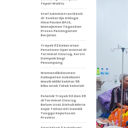
Tepat Waktu
Staf Administrasi RSUD
dr Soekardjo Diduga
Hina Pasien BPJS,
Manajemen Tegaskan
Proses Penanganan
Berjalan
‎Trayek 02 Keberatan
Penataan Operasional di
Terminal Cicurug, Soroti
Dampak bagi
Penumpang
Wamendikdasmen:
Kabupaten Sukabumi
Masih Miliki Sekitar 56
Ribu Anak Tidak Sekolah
Polemik Trayek 02 dan 09
di Terminal Cicurug
Belum Usai, Dishub Minta
Sopir Tahan Diri Sambil
Tunggu Keputusan
Provinsi
‎Siswi MTsN 3 Sukabumi