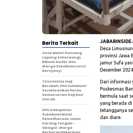
JABARINSIDE
Berita Terkait
Desa Limusnun
Once Mekel Guncang
provinsi Jawa 
Lapang Sekarwangi,
Ribuan Kader dan
jamur Sufa yan
Warga Sukabumi Larut
Desember 2024
Bernyanyi
Tata Kelola Haji
Dari informasi
Berubah, IPHI Sukabumi
Puskesmas Ban
Sosialisasikan Peran
Kementerian Haji dan
bermula saat 
Umrah
yang berada d
‎DPU Kabupaten
tetangganya s
Sukabumi Mulai
dan diare.
Pemeliharaan Jalan
Karang Tengah–
Sinagar, Warga
Berharap Pekerjaan