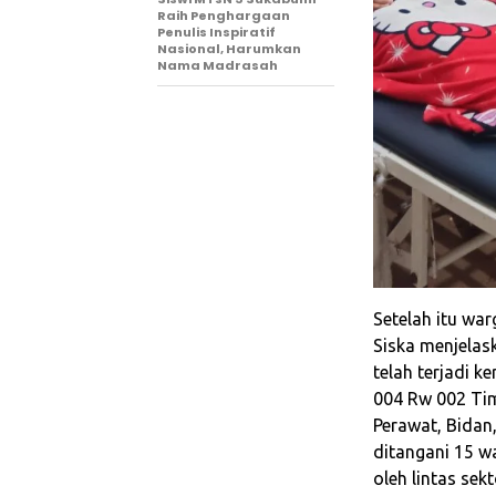
Raih Penghargaan
Penulis Inspiratif
Nasional, Harumkan
Nama Madrasah‎
Setelah itu war
Siska menjelas
telah terjadi 
004 Rw 002 Ti
Perawat, Bidan
ditangani 15 
oleh lintas se