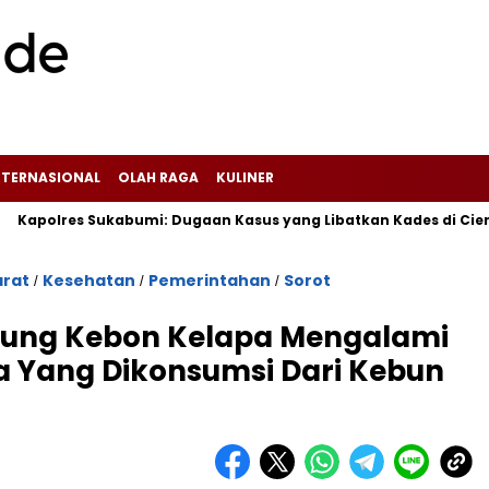
NTERNASIONAL
OLAH RAGA
KULINER
s Sukabumi: Dugaan Kasus yang Libatkan Kades di Ciemas Masih 
arat
Kesehatan
Pemerintahan
Sorot
/
/
/
ung Kebon Kelapa Mengalami
 Yang Dikonsumsi Dari Kebun