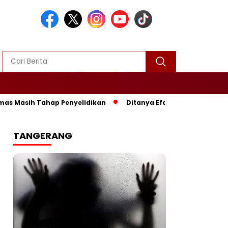
Tahap Penyelidikan
‎Ditanya Efektivitas MBG, Ono Surono:
TANGERANG