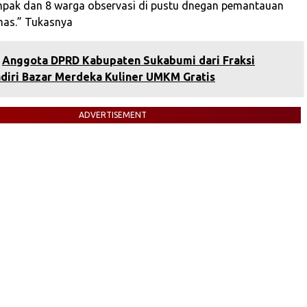
mpak dan 8 warga observasi di pustu dnegan pemantauan
mas.” Tukasnya
Anggota DPRD Kabupaten Sukabumi dari Fraksi
diri Bazar Merdeka Kuliner UMKM Gratis
ADVERTISEMENT