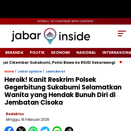
SCROLL TO CONTINUE WITH CONTENT
BERANDA
POLITIK
EKONOMI
NASIONAL
INTERNASIONA
ikembar Sukabumi, Polisi Bawa ke RSUD Sekarwangi‎
Tiang L
/
/
Home
Jabar Update
Jawa Barat
Heroik! Kanit Reskrim Polsek
Gegerbitung Sukabumi Selamatkan
Wanita yang Hendak Bunuh Diri di
Jembatan Cisoka
Redaktur
Minggu, 16 Februari 2025