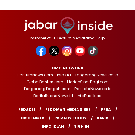
member of PT. Dentum Mediatama Grup
DMG NETWORK
DentumNews.com
Info7.id
TangerangNews.co.id
GlobalBanten.com
HarianSinarPagi.com
TangerangTengah.com
PoskotaNews.co.id
BeritaBuanaNews.id
InfoPublik.co
REDAKSI
PEDOMAN MEDIA SIBER
PPRA
DISCLAIMER
PRIVACY POLICY
KARIR
INFO IKLAN
SIGN IN