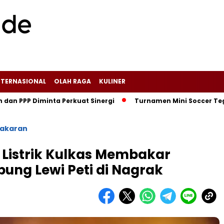
NTERNASIONAL
OLAH RAGA
KULINER
inta Perkuat Sinergi
Turnamen Mini Soccer Tegal Panjang C
akaran
 Listrik Kulkas Membakar
ng Lewi Peti di Nagrak