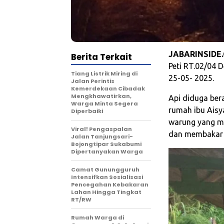
JABARINSIDE
Berita Terkait
Peti RT.02/04 
Tiang Listrik Miring di
25-05- 2025.
Jalan Perintis
Kemerdekaan Cibadak
Mengkhawatirkan,
Api diduga bera
Warga Minta Segera
rumah ibu Aisy
Diperbaiki
warung yang m
Viral! Pengaspalan
dan membakar s
Jalan Tanjungsari-
Bojongtipar Sukabumi
Dipertanyakan Warga
‎‎Camat Gunungguruh
Intensifkan Sosialisasi
Pencegahan Kebakaran
Lahan Hingga Tingkat
RT/RW‎
‎Rumah Warga di