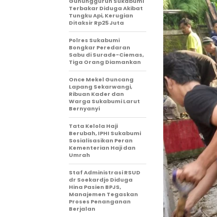
Gunungguruh Sukabumi
Terbakar Diduga Akibat
Tungku Api, Kerugian
Ditaksir Rp25 Juta
Polres Sukabumi
Bongkar Peredaran
Sabu di Surade-Ciemas,
Tiga Orang Diamankan
Once Mekel Guncang
Lapang Sekarwangi,
Ribuan Kader dan
Warga Sukabumi Larut
Bernyanyi
Tata Kelola Haji
Berubah, IPHI Sukabumi
Sosialisasikan Peran
Kementerian Haji dan
Umrah
Staf Administrasi RSUD
dr Soekardjo Diduga
Hina Pasien BPJS,
Manajemen Tegaskan
Proses Penanganan
Berjalan