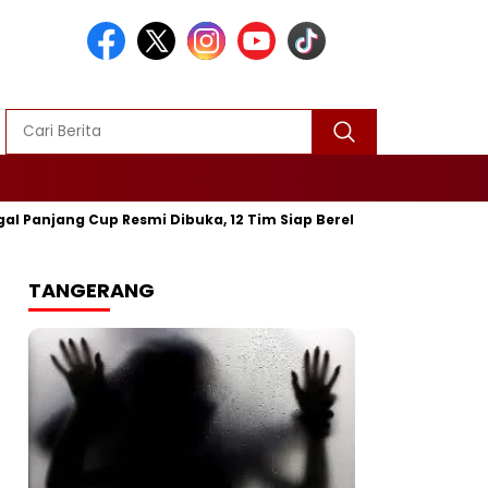
up Resmi Dibuka, 12 Tim Siap Berebut Gelar Juara
‎Mayat Pe
TANGERANG