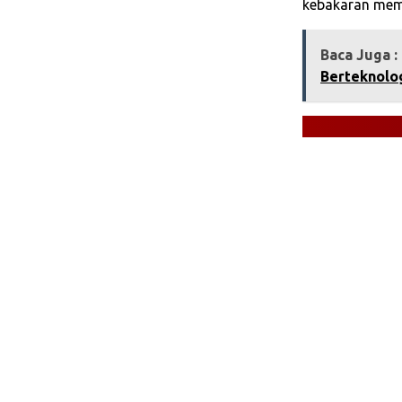
kebakaran mema
Baca Juga :
Berteknolo