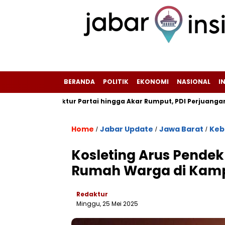
BERANDA
POLITIK
EKONOMI
NASIONAL
I
Struktur Partai hingga Akar Rumput, PDI Perjuangan dan PPP Dim
Home
Jabar Update
Jawa Barat
Keb
/
/
/
Kosleting Arus Pendek
Rumah Warga di Kampu
Redaktur
Minggu, 25 Mei 2025