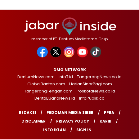
member of PT. Dentum Mediatama Grup
DMG NETWORK
DentumNews.com
Info7.id
TangerangNews.co.id
GlobalBanten.com
HarianSinarPagi.com
TangerangTengah.com
PoskotaNews.co.id
BeritaBuanaNews.id
InfoPublik.co
REDAKSI
PEDOMAN MEDIA SIBER
PPRA
DISCLAIMER
PRIVACY POLICY
KARIR
INFO IKLAN
SIGN IN