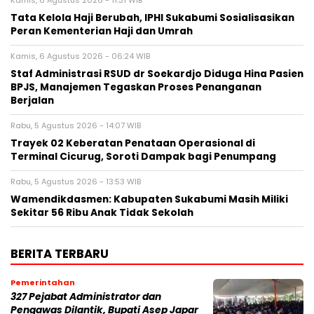
Tata Kelola Haji Berubah, IPHI Sukabumi Sosialisasikan
Peran Kementerian Haji dan Umrah
Kamis, 6 Agustus 2026 - 06:24 WIB
Staf Administrasi RSUD dr Soekardjo Diduga Hina Pasien
BPJS, Manajemen Tegaskan Proses Penanganan
Berjalan
Rabu, 5 Agustus 2026 - 14:07 WIB
‎Trayek 02 Keberatan Penataan Operasional di
Terminal Cicurug, Soroti Dampak bagi Penumpang
Rabu, 5 Agustus 2026 - 13:53 WIB
Wamendikdasmen: Kabupaten Sukabumi Masih Miliki
Sekitar 56 Ribu Anak Tidak Sekolah
BERITA TERBARU
Pemerintahan
327 Pejabat Administrator dan
Pengawas Dilantik, Bupati Asep Japar