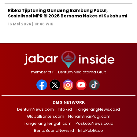
Ribka Tjiptaning Gandeng Bambang Pacul,
Sosialisasi MPR RI 2026 Bersama Nakes di Sukabumi
16 Mei 2026 | 13:48 WIB
member of PT. Dentum Mediatama Grup
DMG NETWORK
DentumNews.com
Info7.id
TangerangNews.co.id
GlobalBanten.com
HarianSinarPagi.com
TangerangTengah.com
PoskotaNews.co.id
BeritaBuanaNews.id
InfoPublik.co