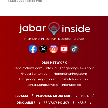
16 Mei 2026 | 13:48 WIB
member of PT. Dentum Mediatama Grup
DMG NETWORK
DentumNews.com
Info7.id
TangerangNews.co.id
GlobalBanten.com
HarianSinarPagi.com
TangerangTengah.com
PoskotaNews.co.id
BeritaBuanaNews.id
InfoPublik.co
REDAKSI
PEDOMAN MEDIA SIBER
PPRA
DISCLAIMER
PRIVACY POLICY
KARIR