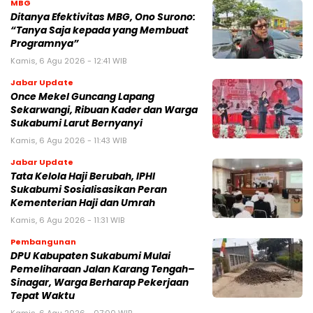
MBG
‎Ditanya Efektivitas MBG, Ono Surono:
“Tanya Saja kepada yang Membuat
Programnya”‎
Kamis, 6 Agu 2026 - 12:41 WIB
Jabar Update
Once Mekel Guncang Lapang
Sekarwangi, Ribuan Kader dan Warga
Sukabumi Larut Bernyanyi
Kamis, 6 Agu 2026 - 11:43 WIB
Jabar Update
Tata Kelola Haji Berubah, IPHI
Sukabumi Sosialisasikan Peran
Kementerian Haji dan Umrah
Kamis, 6 Agu 2026 - 11:31 WIB
Pembangunan
‎DPU Kabupaten Sukabumi Mulai
Pemeliharaan Jalan Karang Tengah–
Sinagar, Warga Berharap Pekerjaan
Tepat Waktu