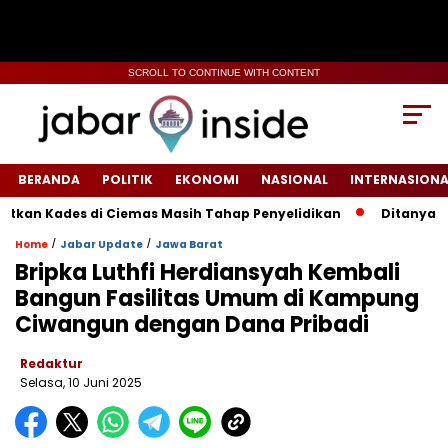
SCROLL TO CONTINUE WITH CONTENT
BERANDA
POLITIK
EKONOMI
NASIONAL
INTERNASIONA
Kades di Ciemas Masih Tahap Penyelidikan
‎Ditanya Efekti
/
/
Home
Jabar Update
Jawa Barat
Bripka Luthfi Herdiansyah Kembali
Bangun Fasilitas Umum di Kampung
Ciwangun dengan Dana Pribadi
Redaktur
Selasa, 10 Juni 2025