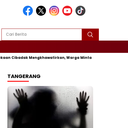
Cibadak Mengkhawatirkan, Warga Minta Segera Diperbaiki
Vir
TANGERANG