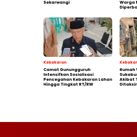
Sekarwangi‎
Warga 
Diperba
Kebakaran
Kebaka
‎‎Camat Gunungguruh
‎Rumah
Intensifkan Sosialisasi
Sukabu
Pencegahan Kebakaran Lahan
Akibat 
Hingga Tingkat RT/RW‎
Ditaksi