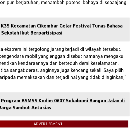
ohon pun berjatuhan, menambah potensi bahaya di sepanjang
K3S Kecamatan Cikembar Gelar Festival Tunas Bahasa
3 Sekolah Ikut Berpartisipasi
ekstrem ini tergolong jarang terjadi di wilayah tersebut.
 pengendara mobil yang enggan disebut namanya mengaku
hentikan kendaraannya dan berteduh demi keselamatan.
tiba sangat deras, anginnya juga kencang sekali. Saya pilih
daripada memaksakan dan terjadi hal yang tidak diinginkan,”
Program BSMSS Kodim 0607 Sukabumi Bangun Jalan di
Warga Sambut Antusias
ADVERTISEMENT