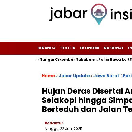
BERANDA
POLITIK
EKONOMI
NASIONAL
I
di Pinggir Sungai Cikembar Sukabumi, Polisi Bawa ke RSUD Sekar
Home
Jabar Update
Jawa Barat
Per
/
/
/
Hujan Deras Disertai
Selakopi hingga Simp
Berteduh dan Jalan T
Redaktur
Minggu, 22 Juni 2025