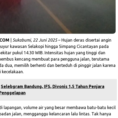
.COM
|
Sukabumi, 22 Juni 2025
– Hujan deras disertai angin
uyur kawasan Selakopi hingga Simpang Cicantayan pada
ekitar pukul 14.30 WIB. Intensitas hujan yang tinggi dan
rhembus kencang membuat para pengguna jalan, terutama
a dua, memilih berhenti dan berteduh di pinggir jalan karena
i kecelakaan.
Selebgram Bandung, IFS, Divonis 1,5 Tahun Penjara
 Penggelapan
di lapangan, volume air yang besar membawa batu-batu kecil
 badan jalan, mengganggu kelancaran lalu lintas. Tak hanya