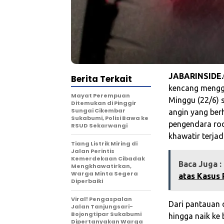
JABARINSIDE
Berita Terkait
kencang mengg
‎Mayat Perempuan
Minggu (22/6) s
Ditemukan di Pinggir
Sungai Cikembar
angin yang be
Sukabumi, Polisi Bawa ke
pengendara rod
RSUD Sekarwangi‎
khawatir terjad
Tiang Listrik Miring di
Jalan Perintis
Kemerdekaan Cibadak
Baca Juga :
Mengkhawatirkan,
Warga Minta Segera
atas Kasus
Diperbaiki
Viral! Pengaspalan
Dari pantauan 
Jalan Tanjungsari-
Bojongtipar Sukabumi
hingga naik ke
Dipertanyakan Warga