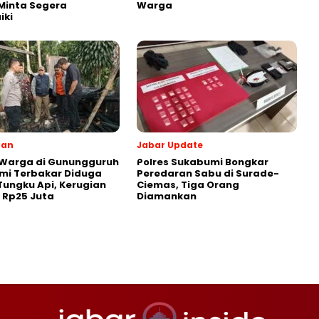
Minta Segera
Warga
iki
ran
Jabar Update
 Warga di Gunungguruh
Polres Sukabumi Bongkar
mi Terbakar Diduga
Peredaran Sabu di Surade-
Tungku Api, Kerugian
Ciemas, Tiga Orang
r Rp25 Juta
Diamankan