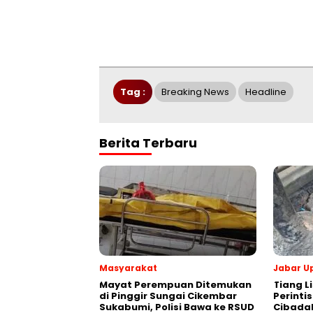
Tag :
Breaking News
Headline
Berita Terbaru
Masyarakat
Jabar U
‎Mayat Perempuan Ditemukan
Tiang Li
di Pinggir Sungai Cikembar
Perinti
Sukabumi, Polisi Bawa ke RSUD
Cibada