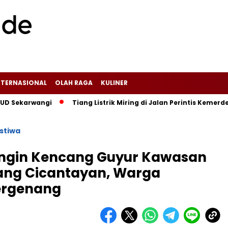
NTERNASIONAL
OLAH RAGA
KULINER
wangi‎
Tiang Listrik Miring di Jalan Perintis Kemerdekaan 
istiwa
 Angin Kencang Guyur Kawasan
ang Cicantayan, Warga
ergenang