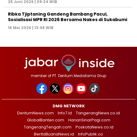
25 Juni 2026 | 09:24 WIB
Ribka Tjiptaning Gandeng Bambang Pacul,
Sosialisasi MPR RI 2026 Bersama Nakes di Sukabumi
16 Mei 2026 | 13:48 WIB
member of PT. Dentum Mediatama Grup
DMG NETWORK
DentumNews.com
Info7.id
TangerangNews.co.id
GlobalBanten.com
HarianSinarPagi.com
TangerangTengah.com
PoskotaNews.co.id
BeritaBuanaNews.id
InfoPublik.co