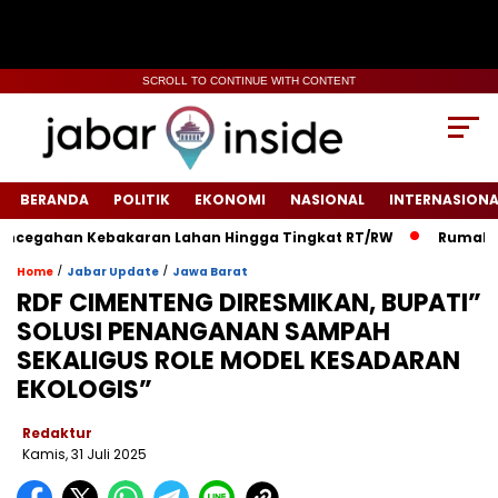
SCROLL TO CONTINUE WITH CONTENT
BERANDA
POLITIK
EKONOMI
NASIONAL
INTERNASIONA
ahan Kebakaran Lahan Hingga Tingkat RT/RW‎
‎Rumah Warga d
/
/
Home
Jabar Update
Jawa Barat
RDF CIMENTENG DIRESMIKAN, BUPATI”
SOLUSI PENANGANAN SAMPAH
SEKALIGUS ROLE MODEL KESADARAN
EKOLOGIS”
Redaktur
Kamis, 31 Juli 2025