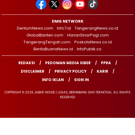
DMG NETWORK
DentumNews.com
Info7.id
TangerangNews.co.id
GlobalBanten.com
HarianSinarPagi.com
TangerangTengah.com
PoskotaNews.co.id
BeritaBuanaNews.id
InfoPublik.co
REDAKSI
PEDOMAN MEDIA SIBER
PPRA
DISCLAIMER
PRIVACY POLICY
KARIR
INFO IKLAN
SIGN IN
COPYRIGHT © 2026 JABAR INSIDE | LUGAS, BERIMBANG DAN TERAKTUAL. ALL RIGHTS
RESERVED