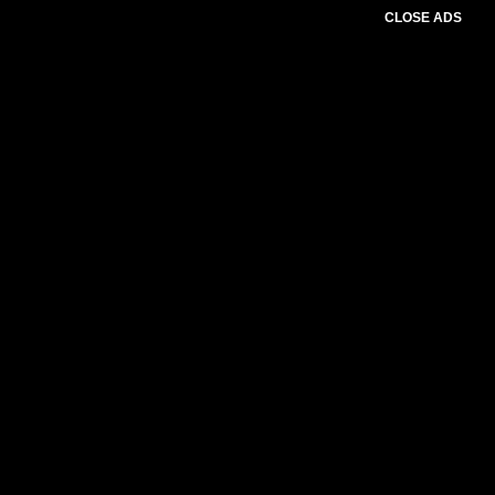
CLOSE ADS
Baca Juga :
Ketua Umum JWI"Rangkap
JabatanDapat Menimbulkan Kesenjangan Di
Antara Putra Dan Putri Bangsa"