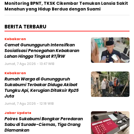
‎Monitoring BPNT, TKSK Cikembar Temukan Lansia Sakit
Menahun yang Hidup Berdua dengan Suami
BERITA TERBARU
Kebakaran
‎‎Camat Gunungguruh Intensifkan
Sosialisasi Pencegahan Kebakaran
Lahan Hingga Tingkat RT/RW‎
Jumat, 7 Agu 2026 - 13:47 WIB
Kebakaran
‎Rumah Warga di Gunungguruh
Sukabumi Terbakar Diduga Akibat
Tungku Api, Kerugian Ditaksir Rp25
Juta
Jumat, 7 Agu 2026 - 12:18 WIB
Jabar Update
Polres Sukabumi Bongkar Peredaran
Sabu di Surade-Ciemas, Tiga Orang
Diamankan