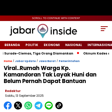
SCROLL TO CONTINUE WITH CONTENT
BERANDA
POLITIK
EKONOMI
NASIONAL
INTERNASIONA
ade-Ciemas, Tiga Orang Diamankan
Oknum Kades di Sukabum
/
/
/
Home
Jabar Update
Jawa Barat
Pemerintahan
Viral..Rumah Warga Kp.
Kamandoran Tak Layak Huni dan
Belum Pernah Dapat Bantuan
Redaktur
Sabtu, 13 September 2025