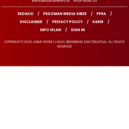
BeritaBuanaNews.id
InfoPublik.co
REDAKSI
PEDOMAN MEDIA SIBER
PPRA
DISCLAIMER
PRIVACY POLICY
KARIR
INFO IKLAN
SIGN IN
COPYRIGHT © 2026 JABAR INSIDE | LUGAS, BERIMBANG DAN TERAKTUAL. ALL RIGHTS
RESERVED