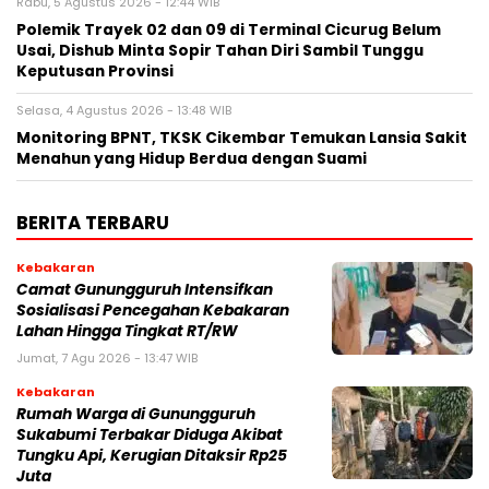
Rabu, 5 Agustus 2026 - 12:44 WIB
Polemik Trayek 02 dan 09 di Terminal Cicurug Belum
Usai, Dishub Minta Sopir Tahan Diri Sambil Tunggu
Keputusan Provinsi
Selasa, 4 Agustus 2026 - 13:48 WIB
‎Monitoring BPNT, TKSK Cikembar Temukan Lansia Sakit
Menahun yang Hidup Berdua dengan Suami
BERITA TERBARU
Kebakaran
‎‎Camat Gunungguruh Intensifkan
Sosialisasi Pencegahan Kebakaran
Lahan Hingga Tingkat RT/RW‎
Jumat, 7 Agu 2026 - 13:47 WIB
Kebakaran
‎Rumah Warga di Gunungguruh
Sukabumi Terbakar Diduga Akibat
Tungku Api, Kerugian Ditaksir Rp25
Juta