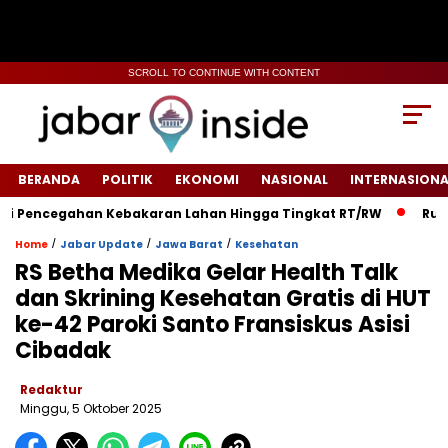
SCROLL TO CONTINUE WITH CONTENT
BERANDA
POLITIK
EKONOMI
NASIONAL
INTERNASIONA
Pencegahan Kebakaran Lahan Hingga Tingkat RT/RW‎
‎Rumah W
/
/
/
Home
Jabar Update
Jawa Barat
Kesehatan
‎RS Betha Medika Gelar Health Talk
dan Skrining Kesehatan Gratis di HUT
ke-42 Paroki Santo Fransiskus Asisi
Cibadak‎
Redaktur
Minggu, 5 Oktober 2025