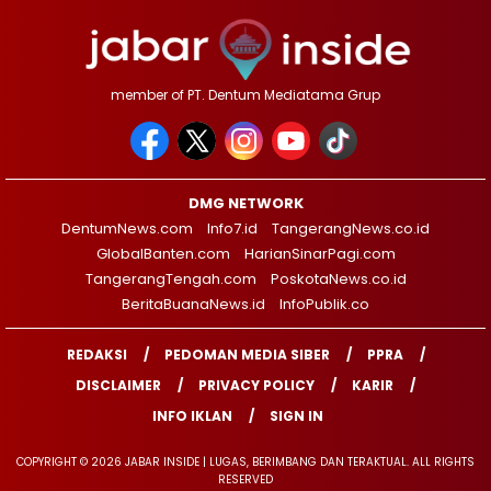
member of PT. Dentum Mediatama Grup
DMG NETWORK
DentumNews.com
Info7.id
TangerangNews.co.id
GlobalBanten.com
HarianSinarPagi.com
TangerangTengah.com
PoskotaNews.co.id
BeritaBuanaNews.id
InfoPublik.co
REDAKSI
PEDOMAN MEDIA SIBER
PPRA
DISCLAIMER
PRIVACY POLICY
KARIR
INFO IKLAN
SIGN IN
COPYRIGHT © 2026 JABAR INSIDE | LUGAS, BERIMBANG DAN TERAKTUAL. ALL RIGHTS
RESERVED