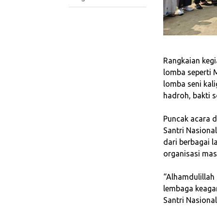
‎Rangkaian keg
lomba seperti 
lomba seni kal
hadroh, bakti 
‎Puncak acara 
Santri Nasiona
dari berbagai 
organisasi mas
‎“Alhamdulilla
lembaga keaga
Santri Nasional