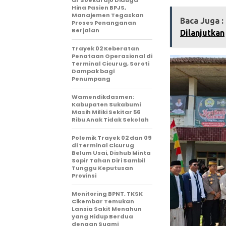
Hina Pasien BPJS,
Manajemen Tegaskan
Baca Juga :
Proses Penanganan
Berjalan
Dilanjutkan‎
‎Trayek 02 Keberatan
Penataan Operasional di
Terminal Cicurug, Soroti
Dampak bagi
Penumpang
Wamendikdasmen:
Kabupaten Sukabumi
Masih Miliki Sekitar 56
Ribu Anak Tidak Sekolah
Polemik Trayek 02 dan 09
di Terminal Cicurug
Belum Usai, Dishub Minta
Sopir Tahan Diri Sambil
Tunggu Keputusan
Provinsi
‎Monitoring BPNT, TKSK
Cikembar Temukan
Lansia Sakit Menahun
yang Hidup Berdua
dengan Suami