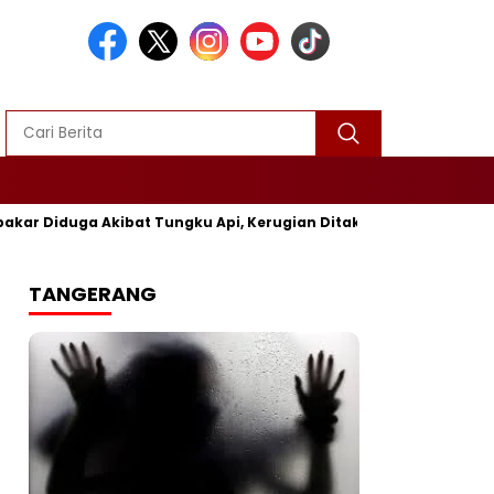
 Akibat Tungku Api, Kerugian Ditaksir Rp25 Juta
Polres S
TANGERANG