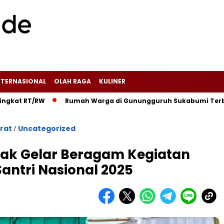
NTERNASIONAL
OLAH RAGA
KULINER
RW‎
‎Rumah Warga di Gunungguruh Sukabumi Terbakar Diduga
rat
Uncategorized
/
ak Gelar Beragam Kegiatan
Santri Nasional 2025