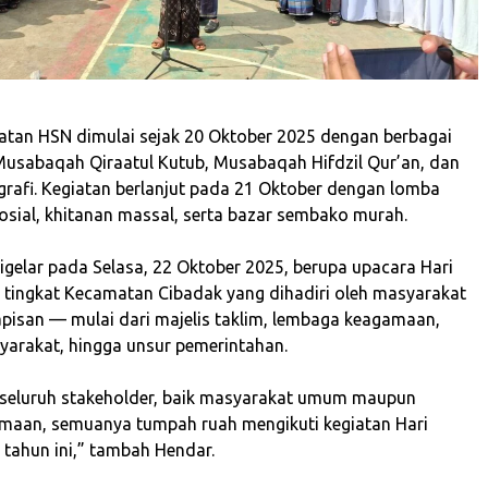
iatan HSN dimulai sejak 20 Oktober 2025 dengan berbagai
Musabaqah Qiraatul Kutub, Musabaqah Hifdzil Qur’an, dan
igrafi. Kegiatan berlanjut pada 21 Oktober dengan lomba
sosial, khitanan massal, serta bazar sembako murah.
digelar pada Selasa, 22 Oktober 2025, berupa upacara Hari
l tingkat Kecamatan Cibadak yang dihadiri oleh masyarakat
lapisan — mulai dari majelis taklim, lembaga keagamaan,
yarakat, hingga unsur pemerintahan.
h seluruh stakeholder, baik masyarakat umum maupun
maan, semuanya tumpah ruah mengikuti kegiatan Hari
 tahun ini,” tambah Hendar.