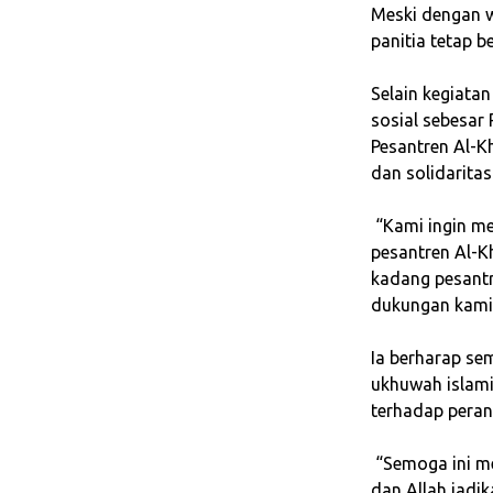
‎Meski dengan 
panitia tetap 
‎Selain kegiat
sosial sebesar
Pesantren Al-Kh
dan solidarita
‎ “Kami ingin 
pesantren Al-K
kadang pesantre
dukungan kami 
‎Ia berharap s
ukhuwah islam
terhadap peran
‎ “Semoga ini 
dan Allah jadik