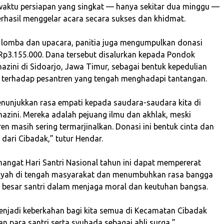
waktu persiapan yang singkat — hanya sekitar dua minggu —
berhasil menggelar acara secara sukses dan khidmat.
an lomba dan upacara, panitia juga mengumpulkan donasi
 Rp3.155.000. Dana tersebut disalurkan kepada Pondok
azini di Sidoarjo, Jawa Timur, sebagai bentuk kepedulian
s terhadap pesantren yang tengah menghadapi tantangan.
menunjukkan rasa empati kepada saudara-saudara kita di
hazini. Mereka adalah pejuang ilmu dan akhlak, meski
n masih sering termarjinalkan. Donasi ini bentuk cinta dan
dari Cibadak,” tutur Hendar.
emangat Hari Santri Nasional tahun ini dapat mempererat
iyah di tengah masyarakat dan menumbuhkan rasa bangga
 besar santri dalam menjaga moral dan keutuhan bangsa.
menjadi keberkahan bagi kita semua di Kecamatan Cibadak
an para santri serta syuhada sebagai ahli surga,”