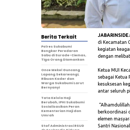
JABARINSIDE
Berita Terkait
di Kecamatan 
Polres Sukabumi
kegiatan keaga
Bongkar Peredaran
Sabu di Surade-Ciemas,
dengan melibat
Tiga Orang Diamankan
‎Ketua MUI Kec
Once Mekel Guncang
Lapang Sekarwangi,
sebagai Ketua 
Ribuan Kader dan
Warga Sukabumi Larut
kesuksesan keg
Bernyanyi
antar seluruh p
Tata Kelola Haji
Berubah, IPHI Sukabumi
‎ “Alhamdulilla
Sosialisasikan Peran
Kementerian Haji dan
berkoordinasi 
Umrah
elemen masyara
Santri Nasional
Staf Administrasi RSUD
dr Soekardjo Diduga