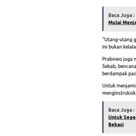
Baca Juga :
Mulai Menja
“Utang-utang gu
Ini bukan kelal
Prabowo juga m
Sebab, bencan
berdampak pad
Untuk menjami
menginstruksik
Baca Juga :
Untuk Sege
Bekasi