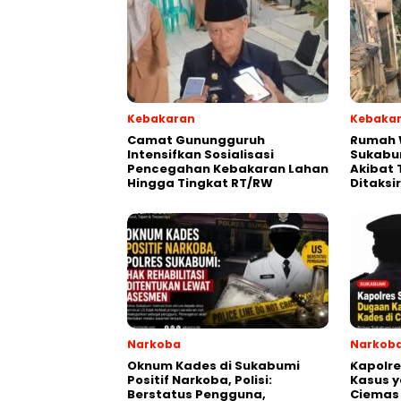
Kebakaran
Kebaka
‎‎Camat Gunungguruh
‎Rumah
Intensifkan Sosialisasi
Sukabu
Pencegahan Kebakaran Lahan
Akibat 
Hingga Tingkat RT/RW‎
Ditaksi
Narkoba
Narkob
Oknum Kades di Sukabumi
Kapolr
Positif Narkoba, Polisi:
Kasus y
Berstatus Pengguna,
Ciemas