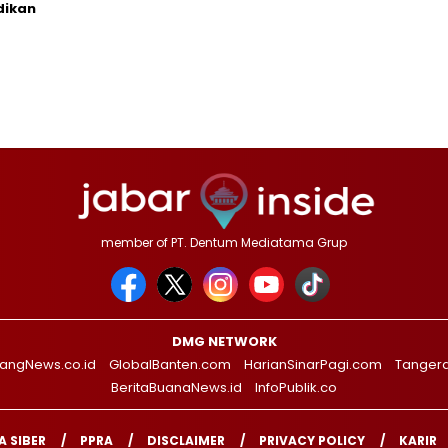
dikan
member of PT. Dentum Mediatama Grup
DMG NETWORK
angNews.co.id
GlobalBanten.com
HarianSinarPagi.com
Tanger
BeritaBuanaNews.id
InfoPublik.co
 SIBER
PPRA
DISCLAIMER
PRIVACY POLICY
KARIR