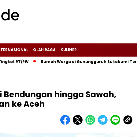
NTERNASIONAL
OLAH RAGA
KULINER
RT/RW‎
‎Rumah Warga di Gunungguruh Sukabumi Terbakar Did
ki Bendungan hingga Sawah,
an ke Aceh