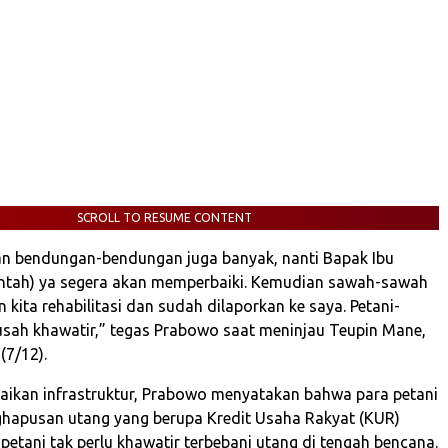
SCROLL TO RESUME CONTENT
an bendungan-bendungan juga banyak, nanti Bapak Ibu
intah) ya segera akan memperbaiki. Kemudian sawah-sawah
 kita rehabilitasi dan sudah dilaporkan ke saya. Petani-
usah khawatir,” tegas Prabowo saat meninjau Teupin Mane,
(7/12).
aikan infrastruktur, Prabowo menyatakan bahwa para petani
hapusan utang yang berupa Kredit Usaha Rakyat (KUR)
 petani tak perlu khawatir terbebani utang di tengah bencana.