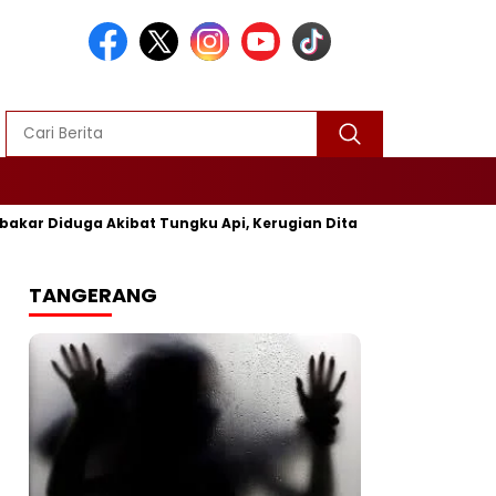
uga Akibat Tungku Api, Kerugian Ditaksir Rp25 Juta
Polre
TANGERANG