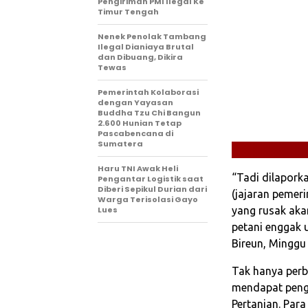
Pengiriman PMI Ilegal Ke
Timur Tengah
Nenek Penolak Tambang
Ilegal Dianiaya Brutal
dan Dibuang, Dikira
Tewas
Pemerintah Kolaborasi
dengan Yayasan
Buddha Tzu Chi Bangun
2.600 Hunian Tetap
Pascabencana di
Sumatera
Haru TNI Awak Heli
“Tadi dilapork
Pengantar Logistik saat
Diberi Sepikul Durian dari
(jajaran pemer
Warga Terisolasi Gayo
Lues
yang rusak akan
petani enggak 
Bireun, Minggu 
Tak hanya perb
mendapat peng
Pertanian. Para