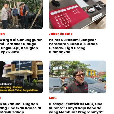
ran
Jabar Update
 Warga di Gunungguruh
Polres Sukabumi Bongkar
mi Terbakar Diduga
Peredaran Sabu di Surade-
Tungku Api, Kerugian
Ciemas, Tiga Orang
r Rp25 Juta
Diamankan
a
MBG
es Sukabumi: Dugaan
‎Ditanya Efektivitas MBG, Ono
ang Libatkan Kades di
Surono: “Tanya Saja kepada
 Masih Tahap
yang Membuat Programnya”‎