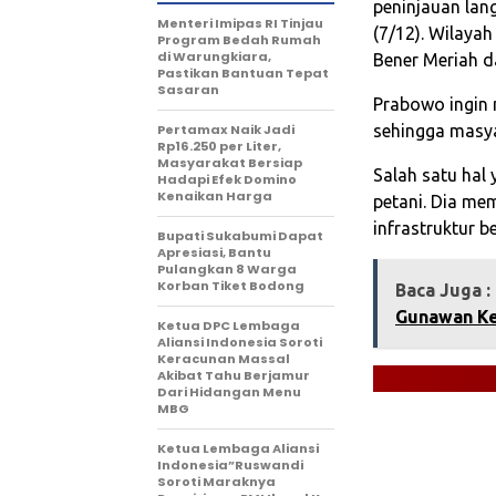
peninjauan lan
‎Menteri Imipas RI Tinjau
(7/12). Wilayah
Program Bedah Rumah
di Warungkiara,
Bener Meriah d
Pastikan Bantuan Tepat
Sasaran
Prabowo ingin 
‎Pertamax Naik Jadi
sehingga masya
Rp16.250 per Liter,
Masyarakat Bersiap
Salah satu hal
Hadapi Efek Domino
Kenaikan Harga
petani. Dia me
infrastruktur 
‎Bupati Sukabumi Dapat
Apresiasi, Bantu
Pulangkan 8 Warga
Korban Tiket Bodong‎
Baca Juga :
Gunawan Ke
Ketua DPC Lembaga
Aliansi Indonesia Soroti
Keracunan Massal
Akibat Tahu Berjamur
Dari Hidangan Menu
MBG
Ketua Lembaga Aliansi
Indonesia”Ruswandi
Soroti Maraknya