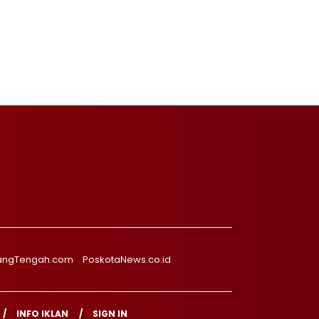
angTengah.com
PoskotaNews.co.id
INFO IKLAN
SIGN IN