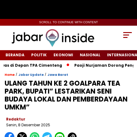
SCROLL TO CONTINUE WITH CONTENT
BERANDA
POLITIK
EKONOMI
NASIONAL
INTERNASIONA
di Depan TPA Cimenteng
Paoji Nurjaman Dorong Penguatan S
/
/
Home
Jabar Update
Jawa Barat
ULANG TAHUN KE 2 GOALPARA TEA
PARK, BUPATI” LESTARIKAN SENI
BUDAYA LOKAL DAN PEMBERDAYAAN
UMKM”
Redaktur
Senin, 8 Desember 2025