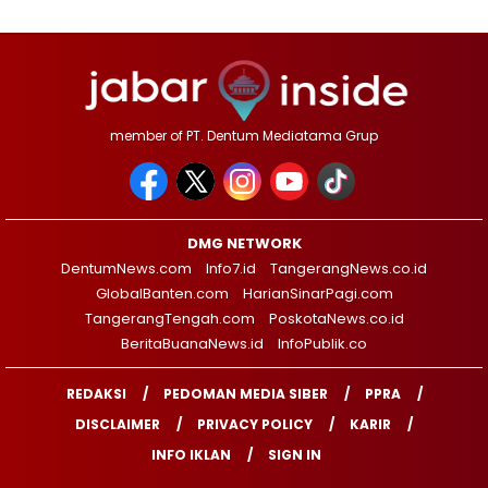
member of PT. Dentum Mediatama Grup
DMG NETWORK
DentumNews.com
Info7.id
TangerangNews.co.id
GlobalBanten.com
HarianSinarPagi.com
TangerangTengah.com
PoskotaNews.co.id
BeritaBuanaNews.id
InfoPublik.co
REDAKSI
PEDOMAN MEDIA SIBER
PPRA
DISCLAIMER
PRIVACY POLICY
KARIR
INFO IKLAN
SIGN IN