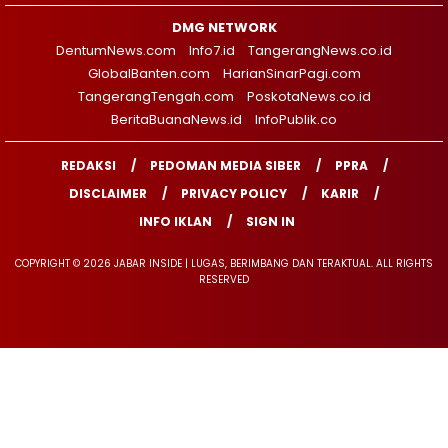
DMG NETWORK
DentumNews.com
Info7.id
TangerangNews.co.id
GlobalBanten.com
HarianSinarPagi.com
TangerangTengah.com
PoskotaNews.co.id
BeritaBuanaNews.id
InfoPublik.co
REDAKSI
PEDOMAN MEDIA SIBER
PPRA
DISCLAIMER
PRIVACY POLICY
KARIR
INFO IKLAN
SIGN IN
COPYRIGHT © 2026 JABAR INSIDE | LUGAS, BERIMBANG DAN TERAKTUAL. ALL RIGHTS
RESERVED