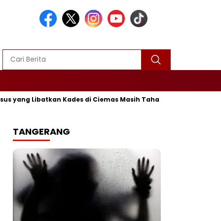
 Libatkan Kades di Ciemas Masih Tahap Penyelidikan
‎Dita
TANGERANG