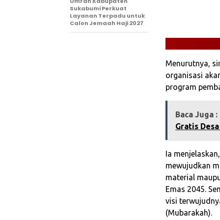
Umrah Kabupaten
Sukabumi Perkuat
Layanan Terpadu untuk
Calon Jemaah Haji 2027
Menurutnya, sin
organisasi ak
program pemban
Baca Juga :
Gratis Desa
Ia menjelaskan
mewujudkan mas
material maupun
Emas 2045. Se
visi terwujudn
(Mubarakah).