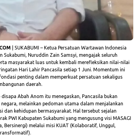
.COM
| SUKABUMI – Ketua Persatuan Wartawan Indonesia
n Sukabumi, Nuruddin Zain Samsyi, mengajak seluruh
ta masyarakat luas untuk kembali merefleksikan nilai-nilai
ingatan Hari Lahir Pancasila setiap 1 Juni. Momentum ini
i fondasi penting dalam memperkuat persatuan sekaligus
mbangunan daerah.
b disapa Abah Anom itu menegaskan, Pancasila bukan
l negara, melainkan pedoman utama dalam menjalankan
si dan kehidupan bermasyarakat. Hal tersebut sejalan
erak PWI Kabupaten Sukabumi yang mengusung visi MASAGI
a, Bersinergi) melalui misi KUAT (Kolaboratif, Unggul,
ansformatif).