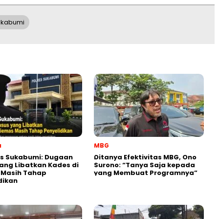
ukabumi
a
MBG
es Sukabumi: Dugaan
‎Ditanya Efektivitas MBG, Ono
ang Libatkan Kades di
Surono: “Tanya Saja kepada
 Masih Tahap
yang Membuat Programnya”‎
dikan