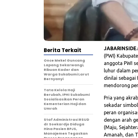
JABARINSIDE
Berita Terkait
(PWI) Kabupate
Once Mekel Guncang
anggota PWI ser
Lapang Sekarwangi,
Ribuan Kader dan
luhur dalam per
Warga Sukabumi Larut
dinilai sebaga
Bernyanyi
mendorong pe
Tata Kelola Haji
Berubah, IPHI Sukabumi
Pria yang akra
Sosialisasikan Peran
Kementerian Haji dan
sekadar simbo
Umrah
peran organisa
Staf Administrasi RSUD
dengan arah g
dr Soekardjo Diduga
(Maju, Sejahter
Hina Pasien BPJS,
Manajemen Tegaskan
Amanah, dan Tr