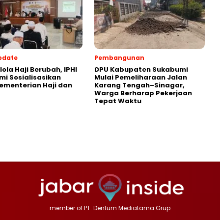
pdate
Pembangunan
lola Haji Berubah, IPHI
‎DPU Kabupaten Sukabumi
i Sosialisasikan
Mulai Pemeliharaan Jalan
ementerian Haji dan
Karang Tengah–Sinagar,
Warga Berharap Pekerjaan
Tepat Waktu
member of PT. Dentum Mediatama Grup