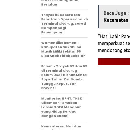
Proses Penanganan
Berjalan
Baca Juga :
‎Trayek 02 Keberatan
Penataan Operasional di
Kecamatan 
Terminal Cicurug, Soroti
Dampak bagi
Penumpang
“Hari Lahir Pa
Wamendikdasmen:
memperkuat sem
Kabupaten Sukabumi
mendorong etos
Masih Miliki Sekitar 56
Ribu Anak Tidak Sekolah
Polemik Trayek 02 dan 09
di Terminal Cicurug
Belum Usai, Dishub Minta
Sopir Tahan Diri Sambil
Tunggu Keputusan
Provinsi
‎Monitoring BPNT, TKSK
Cikembar Temukan
Lansia Sakit Menahun
yang Hidup Berdua
dengan Suami
Kementerian Haji dan