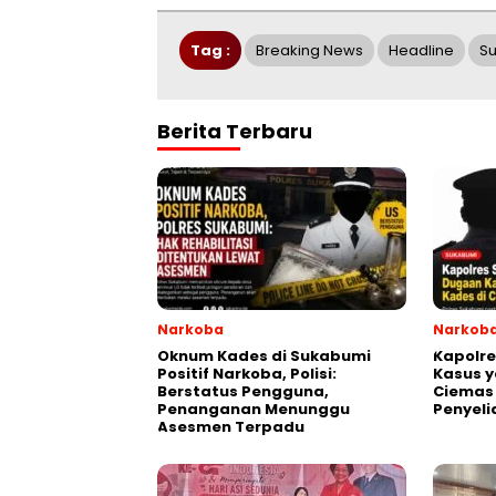
Tag :
Breaking News
Headline
S
Berita Terbaru
Narkoba
Narkob
Oknum Kades di Sukabumi
Kapolr
Positif Narkoba, Polisi:
Kasus y
Berstatus Pengguna,
Ciemas
Penanganan Menunggu
Penyeli
Asesmen Terpadu