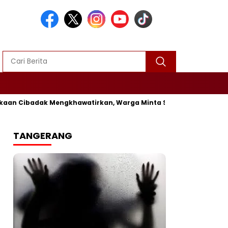
ibadak Mengkhawatirkan, Warga Minta Segera Diperbaiki
Vir
TANGERANG