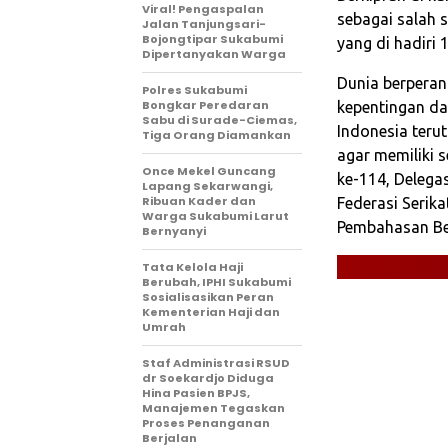
Viral! Pengaspalan
sebagai salah 
Jalan Tanjungsari-
Bojongtipar Sukabumi
yang di hadiri
Dipertanyakan Warga
Dunia berperan 
Polres Sukabumi
Bongkar Peredaran
kepentingan da
Sabu di Surade-Ciemas,
Indonesia teru
Tiga Orang Diamankan
agar memiliki s
Once Mekel Guncang
ke-114, Delega
Lapang Sekarwangi,
Ribuan Kader dan
Federasi Serika
Warga Sukabumi Larut
Pembahasan Ber
Bernyanyi
Tata Kelola Haji
Berubah, IPHI Sukabumi
Sosialisasikan Peran
Kementerian Haji dan
Umrah
Staf Administrasi RSUD
dr Soekardjo Diduga
Hina Pasien BPJS,
Manajemen Tegaskan
Proses Penanganan
Berjalan