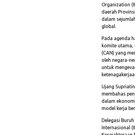
Organization (I
daerah Provin
dalam sejumlah
global.
Pada agenda ha
komite utama, 
(CAN) yang me
oleh negara-ne
untuk mengeval
ketenagakerjaan
Ujang Supriati
membahas penyu
dalam ekonomi 
model kerja ber
Delegasi Buruh
Internasional 
Kesejahteraan 