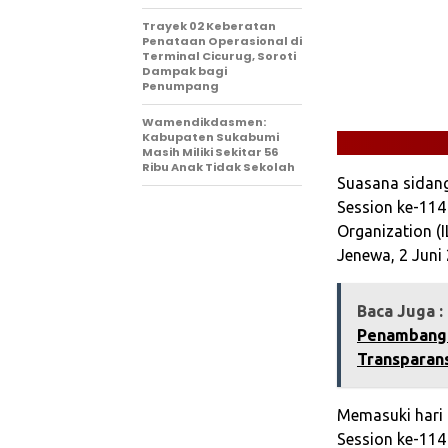
‎Trayek 02 Keberatan
Penataan Operasional di
Terminal Cicurug, Soroti
Dampak bagi
Penumpang
Wamendikdasmen:
Kabupaten Sukabumi
Masih Miliki Sekitar 56
Ribu Anak Tidak Sekolah
Suasana sidang
Session ke-114
Organization (I
Jenewa, 2 Juni
Baca Juga :
Penambanga
Transparan
Memasuki hari 
Session ke-114