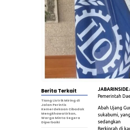
JABARINSIDE.
Berita Terkait
Pemerintah Da
Tiang Listrik Miring di
Jalan Perintis
Abah Ujang Gur
Kemerdekaan Cibadak
Mengkhawatirkan,
sukabumi, yang
Warga Minta Segera
sedangkan
Diperbaiki
Berkiprah di k