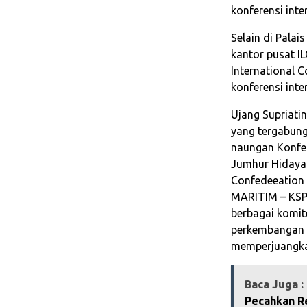
konferensi inte
Selain di Palai
kantor pusat IL
International 
konferensi int
Ujang Supriatin
yang tergabung
naungan Konfed
Jumhur Hidayat
Confedeeation 
MARITIM – KSPS
berbagai komi
perkembangan s
memperjuangkan
Baca Juga :
Pecahkan Re