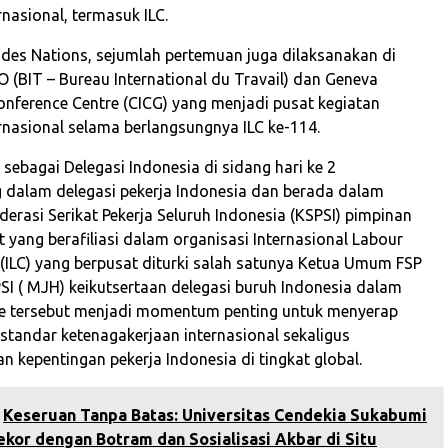
rnasional, termasuk ILC.
s des Nations, sejumlah pertemuan juga dilaksanakan di
O (BIT – Bureau International du Travail) dan Geneva
Conference Centre (CICG) yang menjadi pusat kegiatan
ernasional selama berlangsungnya ILC ke-114.
 sebagai Delegasi Indonesia di sidang hari ke 2
 dalam delegasi pekerja Indonesia dan berada dalam
erasi Serikat Pekerja Seluruh Indonesia (KSPSI) pimpinan
 yang berafiliasi dalam organisasi Internasional Labour
(ILC) yang berpusat diturki salah satunya Ketua Umum FSP
I ( MJH) keikutsertaan delegasi buruh Indonesia dalam
te tersebut menjadi momentum penting untuk menyerap
tandar ketenagakerjaan internasional sekaligus
 kepentingan pekerja Indonesia di tingkat global.
Keseruan Tanpa Batas: Universitas Cendekia Sukabumi
kor dengan Botram dan Sosialisasi Akbar di Situ