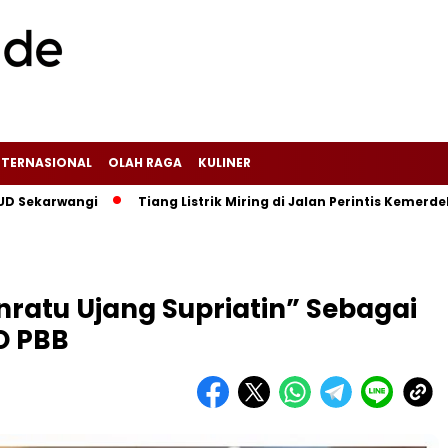
NTERNASIONAL
OLAH RAGA
KULINER
angi‎
Tiang Listrik Miring di Jalan Perintis Kemerdekaan C
ratu Ujang Supriatin” Sebagai
O PBB