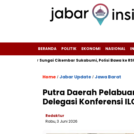
BERANDA
POLITIK
EKONOMI
NASIONAL
I
i Pinggir Sungai Cikembar Sukabumi, Polisi Bawa ke RSUD Sekarw
Home
Jabar Update
Jawa Barat
/
/
Putra Daerah Pelabuan
Delegasi Konferensi IL
Redaktur
Rabu, 3 Juni 2026