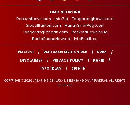
DMG NETWORK
DentumNews.com
Info7.id
TangerangNews.co.id
GlobalBanten.com
HarianSinarPagi.com
TangerangTengah.com
PoskotaNews.co.id
BeritaBuanaNews.id
InfoPublik.co
REDAKSI
PEDOMAN MEDIA SIBER
PPRA
DISCLAIMER
PRIVACY POLICY
KARIR
INFO IKLAN
SIGN IN
COPYRIGHT © 2026 JABAR INSIDE | LUGAS, BERIMBANG DAN TERAKTUAL. ALL RIGHTS
RESERVED