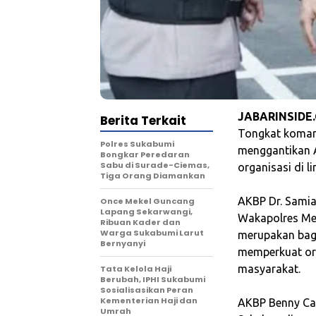
JABARINSIDE
Berita Terkait
Tongkat koman
Polres Sukabumi
menggantikan A
Bongkar Peredaran
Sabu di Surade-Ciemas,
organisasi di l
Tiga Orang Diamankan
‎AKBP Dr. Sami
Once Mekel Guncang
Lapang Sekarwangi,
Wakapolres Met
Ribuan Kader dan
Warga Sukabumi Larut
merupakan bagi
Bernyanyi
memperkuat org
masyarakat.
Tata Kelola Haji
Berubah, IPHI Sukabumi
Sosialisasikan Peran
Kementerian Haji dan
‎AKBP Benny Ca
Umrah