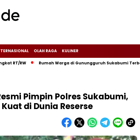
NTERNASIONAL
OLAH RAGA
KULINER
RT/RW‎
‎Rumah Warga di Gunungguruh Sukabumi Terbakar Did
Resmi Pimpin Polres Sukabumi,
Kuat di Dunia Reserse‎