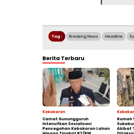
Tag :
Breaking News
Headline
S
Berita Terbaru
Kebakaran
Kebaka
‎‎Camat Gunungguruh
‎Rumah
Intensifkan Sosialisasi
Sukabu
Pencegahan Kebakaran Lahan
Akibat 
Hingga Tingkat RT/RW‎
Ditaksi