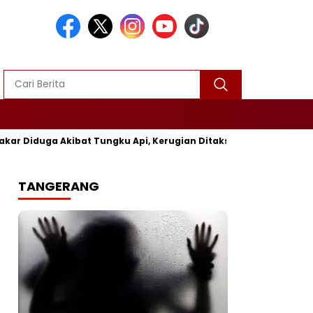
uga Akibat Tungku Api, Kerugian Ditaksir Rp25 Juta
Polre
TANGERANG