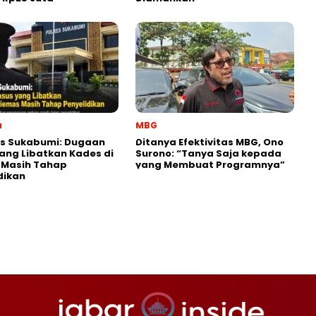
a
MBG
es Sukabumi: Dugaan
‎Ditanya Efektivitas MBG, Ono
ang Libatkan Kades di
Surono: “Tanya Saja kepada
 Masih Tahap
yang Membuat Programnya”‎
dikan