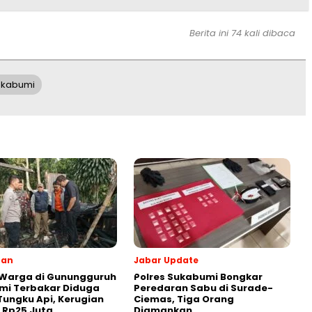
Berita ini 74 kali dibaca
ukabumi
ran
Jabar Update
 Warga di Gunungguruh
Polres Sukabumi Bongkar
mi Terbakar Diduga
Peredaran Sabu di Surade-
Tungku Api, Kerugian
Ciemas, Tiga Orang
r Rp25 Juta
Diamankan