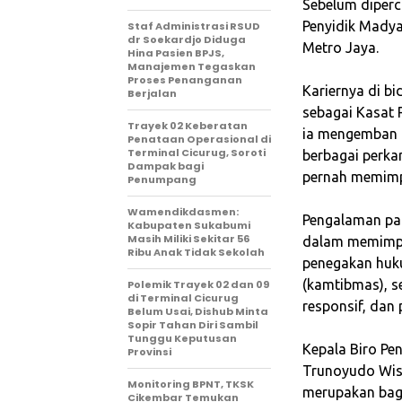
Sebelum diperc
Penyidik Madya
Staf Administrasi RSUD
dr Soekardjo Diduga
Metro Jaya.
Hina Pasien BPJS,
Manajemen Tegaskan
Proses Penanganan
‎Kariernya di b
Berjalan
sebagai Kasat 
‎Trayek 02 Keberatan
ia mengemban 
Penataan Operasional di
Terminal Cicurug, Soroti
berbagai perkar
Dampak bagi
pernah memimpi
Penumpang
Wamendikdasmen:
‎Pengalaman pa
Kabupaten Sukabumi
Masih Miliki Sekitar 56
dalam memimpi
Ribu Anak Tidak Sekolah
penegakan huk
(kamtibmas), s
Polemik Trayek 02 dan 09
di Terminal Cicurug
responsif, dan p
Belum Usai, Dishub Minta
Sopir Tahan Diri Sambil
Tunggu Keputusan
‎Kepala Biro Pe
Provinsi
Trunoyudo Wis
‎Monitoring BPNT, TKSK
merupakan bagi
Cikembar Temukan