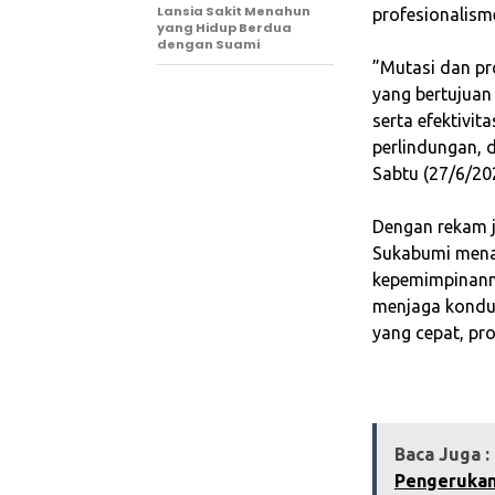
Lansia Sakit Menahun
profesionalisme
yang Hidup Berdua
dengan Suami
‎”Mutasi dan p
yang bertujuan
serta efektivi
perlindungan,
Sabtu (27/6/20
‎Dengan rekam 
Sukabumi mena
kepemimpinann
menjaga kondu
yang cepat, pro
Baca Juga :
Pengeruka