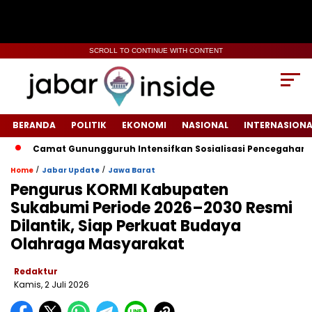
SCROLL TO CONTINUE WITH CONTENT
BERANDA
POLITIK
EKONOMI
NASIONAL
INTERNASIONA
‎Camat Gunungguruh Intensifkan Sosialisasi Pencegahan Kebakar
/
/
Home
Jabar Update
Jawa Barat
‎Pengurus KORMI Kabupaten
Sukabumi Periode 2026–2030 Resmi
Dilantik, Siap Perkuat Budaya
Olahraga Masyarakat
Redaktur
Kamis, 2 Juli 2026