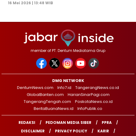
16 Mei 2026 | 13:48 WIB
member of PT. Dentum Mediatama Grup
DMG NETWORK
DentumNews.com
Info7.id
TangerangNews.co.id
GlobalBanten.com
HarianSinarPagi.com
TangerangTengah.com
PoskotaNews.co.id
BeritaBuanaNews.id
InfoPublik.co
REDAKSI
PEDOMAN MEDIA SIBER
PPRA
DISCLAIMER
PRIVACY POLICY
KARIR