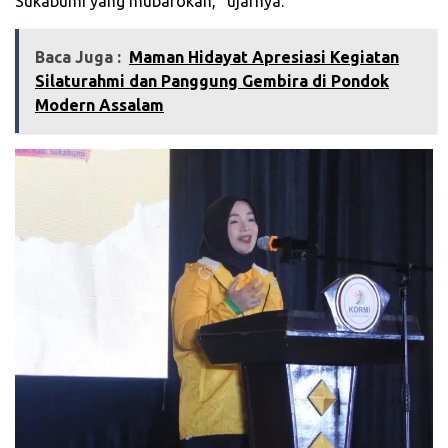
Sukabumi yang mubarokah,” ujarnya.
Baca Juga :
‎Maman Hidayat Apresiasi Kegiatan
Silaturahmi dan Panggung Gembira di Pondok
Modern Assalam